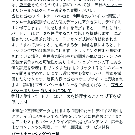
は、
第三者
からのものです。詳細については、当社の
クッキー
ポリシー
またはクッキー設定をご参照ください。
当社と当社のパートナー
61
社は、利用者のデバイスの閲覧デ
ータや一意的識別子などの個人データにアクセスし、デバイス
上に保存します。「同意します」を選択すると、「当社と当社
パートナーはデータを処理することで以下を提供します」に記
載されている目的に対してトラッキング技術が有効化されま
す。「すべて拒否する」を選択するか、同意を撤回すると、ト
ラッキング技術は無効化されます。トラッキング技術が無効化
されている場合、利用者の関心事との関連が低いコンテンツや
広告が表示される可能性があります。ウェブページの下にある
プライバシー・ポリシー
優先設定を管理する
優先設定を管理する リンクまたは をクリックするとこのメニュ
利用条件
放送局
ーが開きますので、いつでも選択内容を変更したり、同意を撤
回したりできます。選択内容は当社の ウェブサイト に反映され
求人
選手
ます。詳細はプライバシーポリシーをご参照ください。
プライ
バシーポリシー
当サイトについて
当サイトについて
弊社と弊社パートナーはデータを処理することで以下を提
供します:
正確な位置情報データを利用する. 識別のためにデバイス特性を
アクティブにスキャンする. 情報をデバイスに保存および／また
はアクセスする. パーソナライズ広告およびコンテンツ、広告お
よびコンテンツの測定、ユーザー層調査、サービス開発.
© 2026 Bundesliga-Gruppe GmbH
パートナー (ベンダー) 一覧