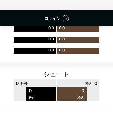
PASS EFFICIENCY
ログイン
0.0
0.0
0.0
0.0
0.0
0.0
シュート
0
0
枠外
枠外
0
0
枠内
枠内