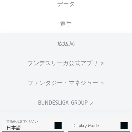
データ
XGOALS
選手
放送局
ブンデスリーガ公式アプリ
ファンタジー・マネジャー
Goals
BUNDESLIGA-GROUP
PASSES COMPLETED
言語をお選びください
0
0
Display Mode
日本語
成功率
0 %
0 %