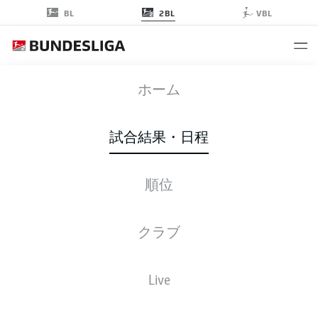
2BL
BL
VBL
SGD
-
KSC
ホーム
試合結果・日程
順位
ライブ
スターティングメンバー
データ
順位
クラブ
Live
後ほどご確認ください