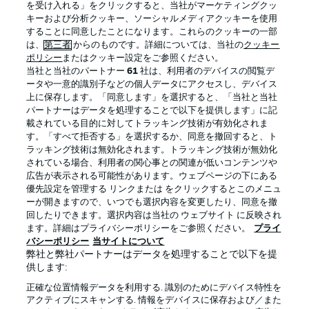
を受け入れる」をクリックすると、当社がマーケティングクッ
キーおよび分析クッキー、ソーシャルメディアクッキーを使用
することに同意したことになります。これらのクッキーの一部
は、
第三者
からのものです。詳細については、当社の
クッキー
ログイン
ポリシー
またはクッキー設定をご参照ください。
当社と当社のパートナー
61
社は、利用者のデバイスの閲覧デ
ータや一意的識別子などの個人データにアクセスし、デバイス
上に保存します。「同意します」を選択すると、「当社と当社
パートナーはデータを処理することで以下を提供します」に記
載されている目的に対してトラッキング技術が有効化されま
Football as it's meant to be
す。「すべて拒否する」を選択するか、同意を撤回すると、ト
ラッキング技術は無効化されます。トラッキング技術が無効化
されている場合、利用者の関心事との関連が低いコンテンツや
広告が表示される可能性があります。ウェブページの下にある
優先設定を管理する リンクまたは をクリックするとこのメニュ
BUNDESLIGA APP
ーが開きますので、いつでも選択内容を変更したり、同意を撤
回したりできます。選択内容は当社の ウェブサイト に反映され
ます。詳細はプライバシーポリシーをご参照ください。
プライ
バシーポリシー
当サイトについて
弊社と弊社パートナーはデータを処理することで以下を提
供します:
Official Partners
正確な位置情報データを利用する. 識別のためにデバイス特性を
アクティブにスキャンする. 情報をデバイスに保存および／また