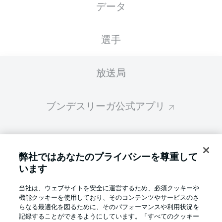
データ
スターティングメンバーは試合開始の 60分前
に公開されます
選手
放送局
ブンデスリーガ公式アプリ
ファンタジー・マネジャー
弊社ではあなたのプライバシーを尊重して
います
BUNDESLIGA-GROUP
当社は、ウェブサイトを安全に運営するため、必須クッキーや
機能クッキーを使用しており、そのコンテンツやサービスのさ
言語をお選びください
らなる最適化を図るために、そのパフォーマンスや利用状況を
Display Mode
日本語
記録することができるようにしています。「すべてのクッキー