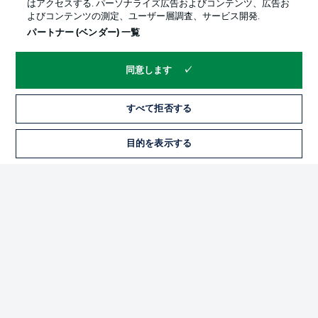
はアクセスする. パーソナライズ広告およびコンテンツ、広告お
よびコンテンツの測定、ユーザー層調査、サービス開発.
パートナー (ベンダー) 一覧
同意します
すべて拒否する
プライバシー・ポリシー
優先設定を管理する
目的を表示する
チケット
利用条件
放送局
求人
選手
当サイトについて
© 2026 Bundesliga-Gruppe GmbH