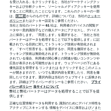
を受け入れる」をクリックすると、当社がマーケティングクッ
キーおよび分析クッキー、ソーシャルメディアクッキーを使用
することに同意したことになります。これらのクッキーの一部
は、
第三者
からのものです。詳細については、当社の
クッキー
ログイン
ポリシー
またはクッキー設定をご参照ください。
当社と当社のパートナー
61
社は、利用者のデバイスの閲覧デ
ータや一意的識別子などの個人データにアクセスし、デバイス
上に保存します。「同意します」を選択すると、「当社と当社
パートナーはデータを処理することで以下を提供します」に記
載されている目的に対してトラッキング技術が有効化されま
Football as it's meant to be
す。「すべて拒否する」を選択するか、同意を撤回すると、ト
ラッキング技術は無効化されます。トラッキング技術が無効化
されている場合、利用者の関心事との関連が低いコンテンツや
広告が表示される可能性があります。ウェブページの下にある
優先設定を管理する リンクまたは をクリックするとこのメニュ
BUNDESLIGA APP
ーが開きますので、いつでも選択内容を変更したり、同意を撤
回したりできます。選択内容は当社の ウェブサイト に反映され
ます。詳細はプライバシーポリシーをご参照ください。
プライ
バシーポリシー
当サイトについて
弊社と弊社パートナーはデータを処理することで以下を提
供します:
Official Partners
正確な位置情報データを利用する. 識別のためにデバイス特性を
アクティブにスキャンする. 情報をデバイスに保存および／また