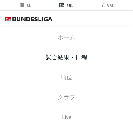
2BL
BL
VBL
EBS
-
FCH
ホーム
試合結果・日程
順位
ライブ
スターティングメンバー
データ
順位
クラブ
Live
後ほどご確認ください