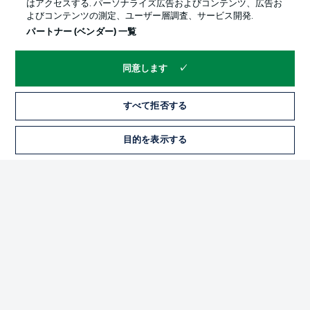
はアクセスする. パーソナライズ広告およびコンテンツ、広告お
よびコンテンツの測定、ユーザー層調査、サービス開発.
パートナー (ベンダー) 一覧
同意します
すべて拒否する
プライバシー・ポリシー
優先設定を管理する
目的を表示する
チケット
利用条件
放送局
求人
選手
当サイトについて
© 2026 Bundesliga-Gruppe GmbH