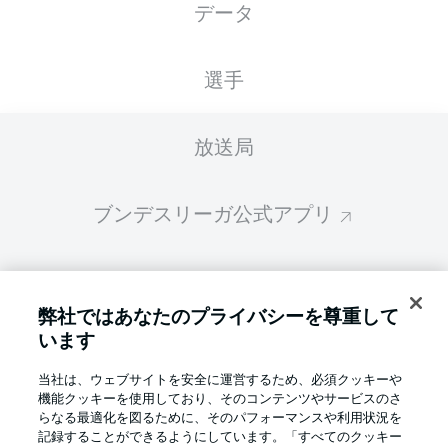
データ
スターティングメンバーは試合開始の 60分前
に公開されます
選手
放送局
ブンデスリーガ公式アプリ
ファンタジー・マネジャー
弊社ではあなたのプライバシーを尊重して
います
BUNDESLIGA-GROUP
当社は、ウェブサイトを安全に運営するため、必須クッキーや
機能クッキーを使用しており、そのコンテンツやサービスのさ
言語をお選びください
らなる最適化を図るために、そのパフォーマンスや利用状況を
Display Mode
日本語
記録することができるようにしています。「すべてのクッキー