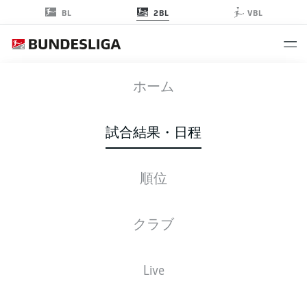
2BL
BL
VBL
WOB
-
SGF
ホーム
試合結果・日程
順位
ライブ
スターティングメンバー
データ
順位
クラブ
Live
後ほどご確認ください