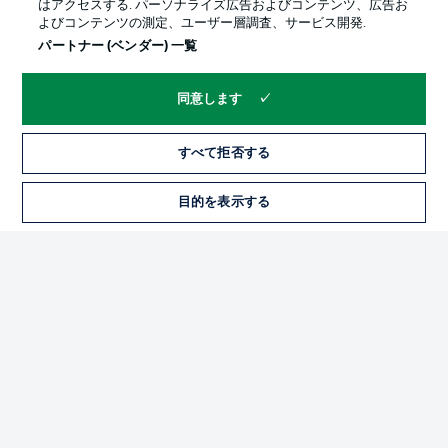
はアクセスする. パーソナライズ広告およびコンテンツ、広告お
よびコンテンツの測定、ユーザー層調査、サービス開発.
パートナー (ベンダー) 一覧
同意します
すべて拒否する
プライバシー・ポリシー
優先設定を管理する
目的を表示する
チケット
利用条件
放送局
求人
選手
当サイトについて
© 2026 Bundesliga-Gruppe GmbH