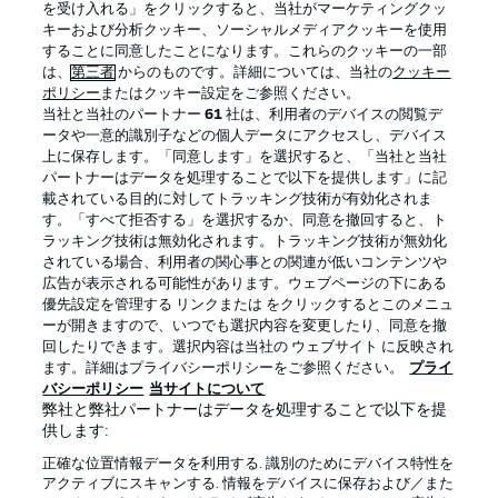
を受け入れる」をクリックすると、当社がマーケティングクッ
キーおよび分析クッキー、ソーシャルメディアクッキーを使用
することに同意したことになります。これらのクッキーの一部
は、
第三者
からのものです。詳細については、当社の
クッキー
ログイン
ポリシー
またはクッキー設定をご参照ください。
当社と当社のパートナー
61
社は、利用者のデバイスの閲覧デ
ータや一意的識別子などの個人データにアクセスし、デバイス
上に保存します。「同意します」を選択すると、「当社と当社
パートナーはデータを処理することで以下を提供します」に記
載されている目的に対してトラッキング技術が有効化されま
Football as it's meant to be
す。「すべて拒否する」を選択するか、同意を撤回すると、ト
ラッキング技術は無効化されます。トラッキング技術が無効化
されている場合、利用者の関心事との関連が低いコンテンツや
広告が表示される可能性があります。ウェブページの下にある
優先設定を管理する リンクまたは をクリックするとこのメニュ
BUNDESLIGA APP
ーが開きますので、いつでも選択内容を変更したり、同意を撤
回したりできます。選択内容は当社の ウェブサイト に反映され
ます。詳細はプライバシーポリシーをご参照ください。
プライ
バシーポリシー
当サイトについて
弊社と弊社パートナーはデータを処理することで以下を提
供します:
Official Partners
正確な位置情報データを利用する. 識別のためにデバイス特性を
アクティブにスキャンする. 情報をデバイスに保存および／また