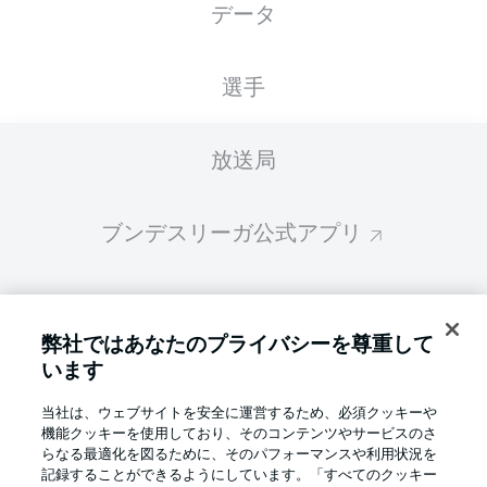
データ
スターティングメンバーは試合開始の 60分前
に公開されます
選手
放送局
ブンデスリーガ公式アプリ
ファンタジー・マネジャー
弊社ではあなたのプライバシーを尊重して
います
BUNDESLIGA-GROUP
当社は、ウェブサイトを安全に運営するため、必須クッキーや
機能クッキーを使用しており、そのコンテンツやサービスのさ
言語をお選びください
らなる最適化を図るために、そのパフォーマンスや利用状況を
Display Mode
日本語
記録することができるようにしています。「すべてのクッキー