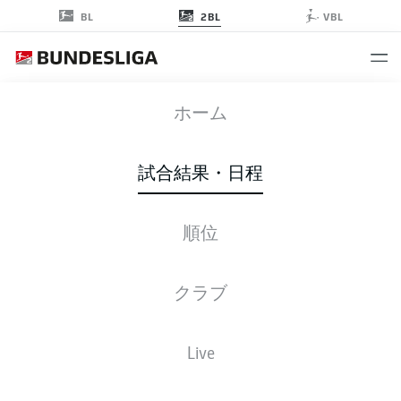
2BL
BL
VBL
FCN
-
FCM
ホーム
試合結果・日程
順位
ライブ
スターティングメンバー
データ
順位
クラブ
Live
後ほどご確認ください