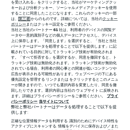
を受け入れる」をクリックすると、当社がマーケティングクッ
キーおよび分析クッキー、ソーシャルメディアクッキーを使用
することに同意したことになります。これらのクッキーの一部
は、
第三者
からのものです。詳細については、当社の
クッキー
ログイン
ポリシー
またはクッキー設定をご参照ください。
当社と当社のパートナー
61
社は、利用者のデバイスの閲覧デ
ータや一意的識別子などの個人データにアクセスし、デバイス
上に保存します。「同意します」を選択すると、「当社と当社
パートナーはデータを処理することで以下を提供します」に記
載されている目的に対してトラッキング技術が有効化されま
Football as it's meant to be
す。「すべて拒否する」を選択するか、同意を撤回すると、ト
ラッキング技術は無効化されます。トラッキング技術が無効化
されている場合、利用者の関心事との関連が低いコンテンツや
広告が表示される可能性があります。ウェブページの下にある
優先設定を管理する リンクまたは をクリックするとこのメニュ
BUNDESLIGA APP
ーが開きますので、いつでも選択内容を変更したり、同意を撤
回したりできます。選択内容は当社の ウェブサイト に反映され
ます。詳細はプライバシーポリシーをご参照ください。
プライ
バシーポリシー
当サイトについて
弊社と弊社パートナーはデータを処理することで以下を提
供します:
Official Partners
正確な位置情報データを利用する. 識別のためにデバイス特性を
アクティブにスキャンする. 情報をデバイスに保存および／また