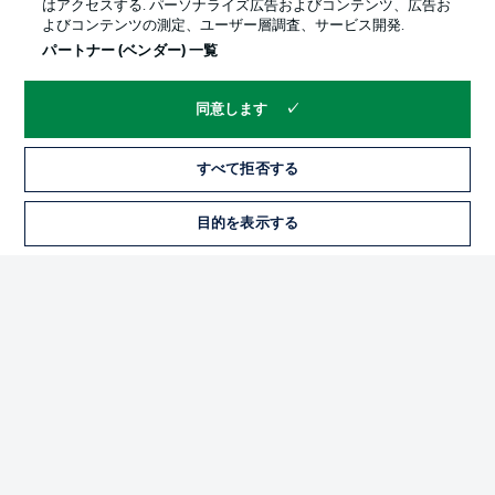
はアクセスする. パーソナライズ広告およびコンテンツ、広告お
よびコンテンツの測定、ユーザー層調査、サービス開発.
パートナー (ベンダー) 一覧
同意します
すべて拒否する
プライバシー・ポリシー
優先設定を管理する
目的を表示する
チケット
利用条件
放送局
求人
選手
当サイトについて
© 2026 Bundesliga-Gruppe GmbH