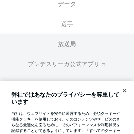
データ
スターティングメンバーは試合開始の 60分前
に公開されます
選手
放送局
ブンデスリーガ公式アプリ
ファンタジー・マネジャー
弊社ではあなたのプライバシーを尊重して
います
BUNDESLIGA-GROUP
当社は、ウェブサイトを安全に運営するため、必須クッキーや
機能クッキーを使用しており、そのコンテンツやサービスのさ
言語をお選びください
らなる最適化を図るために、そのパフォーマンスや利用状況を
Display Mode
日本語
記録することができるようにしています。「すべてのクッキー