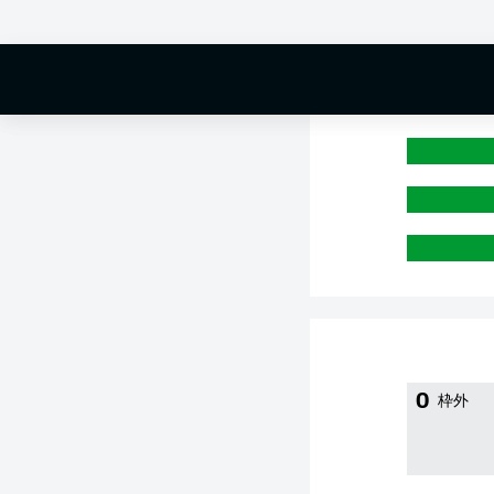
0 %
0
枠外