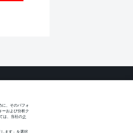
バシー・ポリシー
優先設定を管理する
件
放送局
選手
めに、そのパフォ
キーおよび分析ク
トについて
ては、当社の
ク
意します」を選択