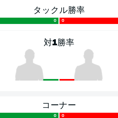
タックル勝率
0
0
対1勝率
コーナー
0
0