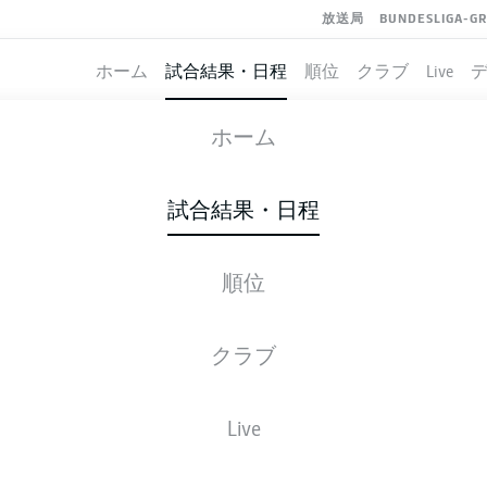
放送局
BUNDESLIGA-G
ホーム
試合結果・日程
順位
クラブ
Live
GREUTHER FÜRTH
-
KAISERSLAUTERN
ホーム
試合結果・日程
順位
ライブ
スターティングメンバー
データ
順
クラブ
Live