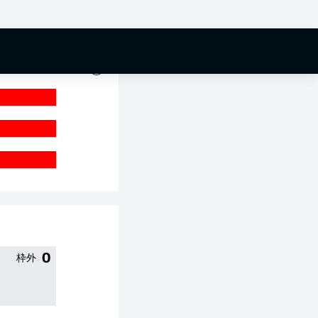
0 %
0
枠外