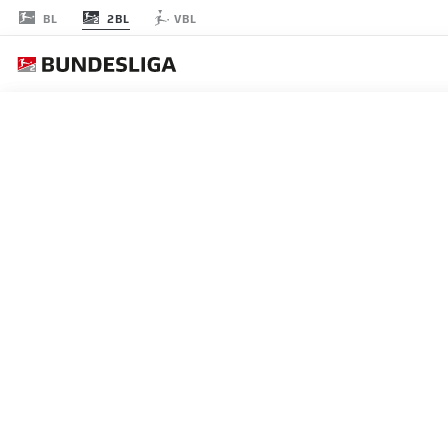
2BL
BL
VBL
節 31