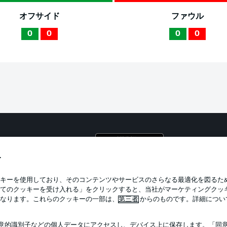
オフサイド
ファウル
0
0
0
0
プライ
利用条
す
BUNDESLIGA APP
求人
キーを使用しており、そのコンテンツやサービスのさらなる最適化を図るた
てのクッキーを受け入れる」をクリックすると、当社がマーケティングクッ
当サイ
なります。これらのクッキーの一部は、
第三者
からのものです。詳細につい
意的識別子などの個人データにアクセスし、デバイス上に保存します。「同