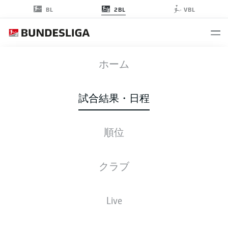
2BL
BL
VBL
WOB
-
EBS
ホーム
試合結果・日程
順位
ライブ
スターティングメンバー
データ
順位
クラブ
Live
金, 16.04.2027 - 日, 18.04.2027
この試合日程はスケジュールが確定していません。。