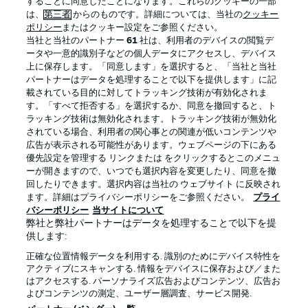
することに同意したことになります。これらのクッキーの一部
は、
第三者
からのものです。詳細については、当社の
クッキー
ポリシー
またはクッキー設定をご参照ください。
当社と当社のパートナー
61
社は、利用者のデバイスの閲覧デ
BUNDESLIGA APP
ータや一意的識別子などの個人データにアクセスし、デバイス
上に保存します。「同意します」を選択すると、「当社と当社
パートナーはデータを処理することで以下を提供します」に記
載されている目的に対してトラッキング技術が有効化されま
す。「すべて拒否する」を選択するか、同意を撤回すると、ト
ラッキング技術は無効化されます。トラッキング技術が無効化
Official Partners
されている場合、利用者の関心事との関連が低いコンテンツや
広告が表示される可能性があります。ウェブページの下にある
優先設定を管理する リンクまたは をクリックするとこのメニュ
ーが開きますので、いつでも選択内容を変更したり、同意を撤
回したりできます。選択内容は当社の ウェブサイト に反映され
ます。詳細はプライバシーポリシーをご参照ください。
プライ
バシーポリシー
当サイトについて
弊社と弊社パートナーはデータを処理することで以下を提
供します:
正確な位置情報データを利用する. 識別のためにデバイス特性を
アクティブにスキャンする. 情報をデバイスに保存および／また
はアクセスする. パーソナライズ広告およびコンテンツ、広告お
プライバシー・ポリシー
優先設定を管理する
よびコンテンツの測定、ユーザー層調査、サービス開発.