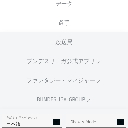
データ
Volkswagen Arena
選手
放送局
広告
ブンデスリーガ公式アプリ
Hello and welcome!
ファンタジー・マネジャー
Welcome along and thanks for joining us for build-up
and live coverage of this Matchday 30 fixture between
VfL Wolfsburg and Eintracht Braunschweig.
BUNDESLIGA-GROUP
言語をお選びください
Display Mode
日本語