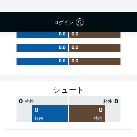
PASS EFFICIENCY
ログイン
0.0
0.0
0.0
0.0
0.0
0.0
シュート
0
0
枠外
枠外
0
0
枠内
枠内