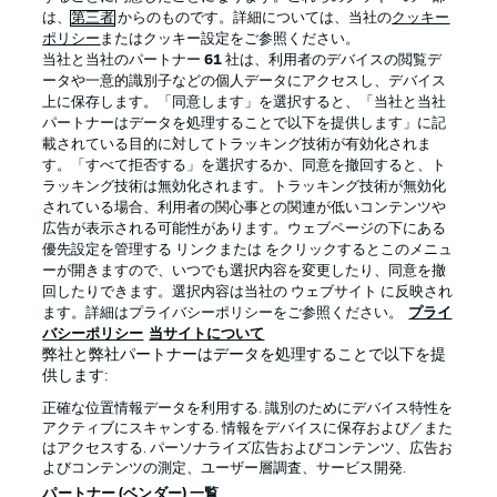
は、
第三者
からのものです。詳細については、当社の
クッキー
ポリシー
またはクッキー設定をご参照ください。
当社と当社のパートナー
61
社は、利用者のデバイスの閲覧デ
ータや一意的識別子などの個人データにアクセスし、デバイス
上に保存します。「同意します」を選択すると、「当社と当社
パートナーはデータを処理することで以下を提供します」に記
載されている目的に対してトラッキング技術が有効化されま
す。「すべて拒否する」を選択するか、同意を撤回すると、ト
ラッキング技術は無効化されます。トラッキング技術が無効化
されている場合、利用者の関心事との関連が低いコンテンツや
広告が表示される可能性があります。ウェブページの下にある
プライバシー・ポリシー
優先設定を管理する
優先設定を管理する リンクまたは をクリックするとこのメニュ
利用条件
放送局
ーが開きますので、いつでも選択内容を変更したり、同意を撤
回したりできます。選択内容は当社の ウェブサイト に反映され
求人
選手
ます。詳細はプライバシーポリシーをご参照ください。
プライ
バシーポリシー
当サイトについて
当サイトについて
弊社と弊社パートナーはデータを処理することで以下を提
供します:
正確な位置情報データを利用する. 識別のためにデバイス特性を
アクティブにスキャンする. 情報をデバイスに保存および／また
はアクセスする. パーソナライズ広告およびコンテンツ、広告お
よびコンテンツの測定、ユーザー層調査、サービス開発.
© 2026 Bundesliga-Gruppe GmbH
パートナー (ベンダー) 一覧