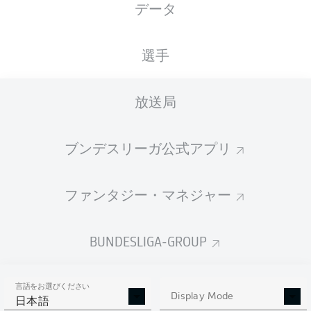
データ
XGOALS
選手
放送局
ブンデスリーガ公式アプリ
ファンタジー・マネジャー
Goals
BUNDESLIGA-GROUP
PASSES COMPLETED
言語をお選びください
0
0
Display Mode
日本語
成功率
0 %
0 %