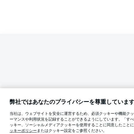
弊社ではあなたのプライバシーを尊重していま
当社は、ウェブサイトを安全に運営するため、必須クッキーや機能クッ
Football as it's meant to be
ーマンスや利用状況を記録することができるようにしています。「すべ
言語をお選びください
ッキー、ソーシャルメディアクッキーを使用することに同意したことに
日本語
ッキーポリシー
またはクッキー設定をご参照ください。