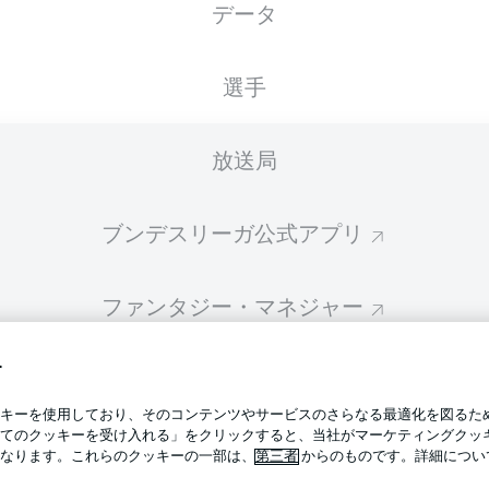
データ
スターティングメンバーは試合開始の 60分前に公開されます
選手
放送局
ブンデスリーガ公式アプリ
ファンタジー・マネジャー
す
BUNDESLIGA-GROUP
プライ
キーを使用しており、そのコンテンツやサービスのさらなる最適化を図るた
利用条
てのクッキーを受け入れる」をクリックすると、当社がマーケティングクッ
BUNDESLIGA APP
なります。これらのクッキーの一部は、
第三者
からのものです。詳細につい
求人