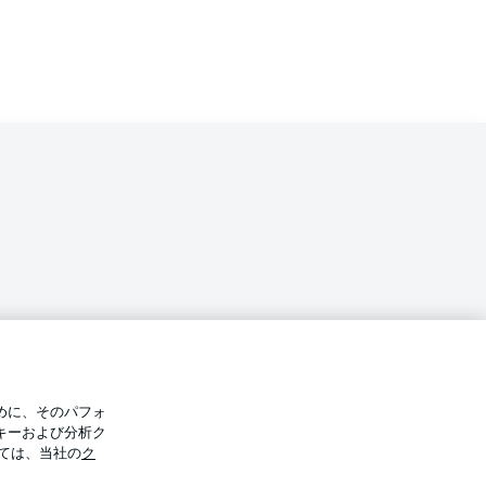
バシー・ポリシー
優先設定を管理する
めに、そのパフォ
件
放送局
キーおよび分析ク
ては、当社の
ク
Display Mode
選手