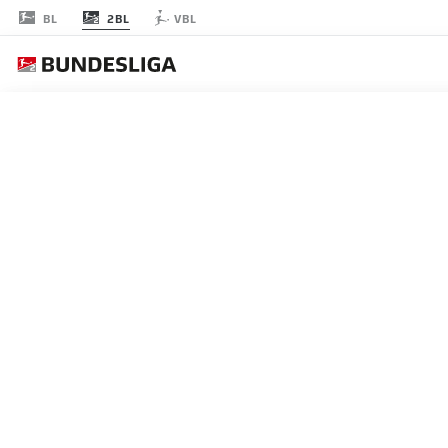
2BL
BL
VBL
節 28