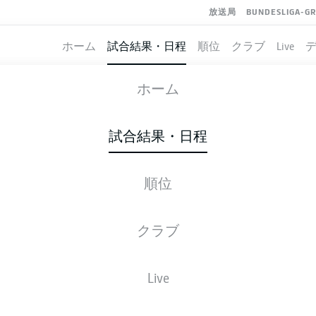
放送局
BUNDESLIGA-G
ホーム
試合結果・日程
順位
クラブ
Live
WOLFSBURG
-
HERTHA BERLIN
ホーム
試合結果・日程
順位
ライブ
スターティングメンバー
データ
順
クラブ
Live
後ほどご確認ください