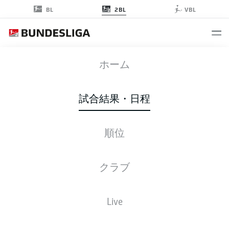
2BL
BL
VBL
SGF
-
SGD
ホーム
試合結果・日程
順位
ライブ
スターティングメンバー
データ
順位
クラブ
Live
金, 02.04.2027 - 日, 04.04.2027
この試合日程はスケジュールが確定していません。。