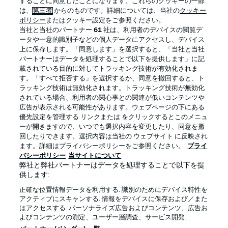
することに同意したことになります。これらのクッキーの一部
は、
第三者
からのものです。詳細については、当社の
クッキー
ポリシー
またはクッキー設定をご参照ください。
当社と当社のパートナー
61
社は、利用者のデバイスの閲覧デ
BUNDESLIGA APP
ータや一意的識別子などの個人データにアクセスし、デバイス
上に保存します。「同意します」を選択すると、「当社と当社
パートナーはデータを処理することで以下を提供します」に記
載されている目的に対してトラッキング技術が有効化されま
す。「すべて拒否する」を選択するか、同意を撤回すると、ト
ラッキング技術は無効化されます。トラッキング技術が無効化
Official Partners
されている場合、利用者の関心事との関連が低いコンテンツや
広告が表示される可能性があります。ウェブページの下にある
優先設定を管理する リンクまたは をクリックするとこのメニュ
ーが開きますので、いつでも選択内容を変更したり、同意を撤
回したりできます。選択内容は当社の ウェブサイト に反映され
ます。詳細はプライバシーポリシーをご参照ください。
プライ
バシーポリシー
当サイトについて
弊社と弊社パートナーはデータを処理することで以下を提
供します:
正確な位置情報データを利用する. 識別のためにデバイス特性を
アクティブにスキャンする. 情報をデバイスに保存および／また
はアクセスする. パーソナライズ広告およびコンテンツ、広告お
プライバシー・ポリシー
優先設定を管理する
よびコンテンツの測定、ユーザー層調査、サービス開発.