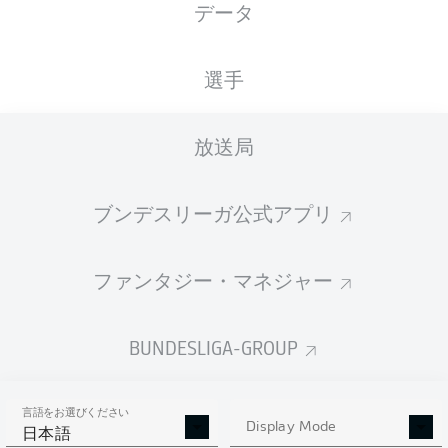
データ
Sportpark Ronhof | Thomas Sommer
選手
放送局
広告
ブンデスリーガ公式アプリ
Hello and welcome!
ファンタジー・マネジャー
Welcome along and thanks for joining us for build-up
and live coverage of this Matchday 28 fixture between
SpVgg Greuther Fürth and SG Dynamo Dresden.
BUNDESLIGA-GROUP
言語をお選びください
Display Mode
日本語