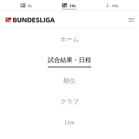
2BL
BL
VBL
FCH
-
KSC
ホーム
試合結果・日程
順位
ライブ
スターティングメンバー
データ
順位
クラブ
Live
金, 19.03.2027 - 日, 21.03.2027
この試合日程はスケジュールが確定していません。。