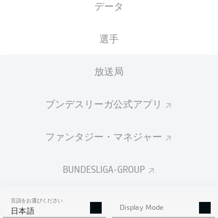
データ
Voith-Arena
選手
放送局
広告
ブンデスリーガ公式アプリ
Hello and welcome!
ファンタジー・マネジャー
Welcome along and thanks for joining us for build-up
and live coverage of this Matchday 27 fixture between
1. FC Heidenheim 1846 and Karlsruher SC.
BUNDESLIGA-GROUP
言語をお選びください
Display Mode
日本語