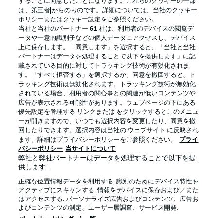
することに同意したことになります。これらのクッキーの一部
は、
第三者
からのものです。詳細については、当社の
クッキー
ポリシー
またはクッキー設定をご参照ください。
当社と当社のパートナー
61
社は、利用者のデバイスの閲覧デ
BUNDESLIGA APP
ータや一意的識別子などの個人データにアクセスし、デバイス
上に保存します。「同意します」を選択すると、「当社と当社
パートナーはデータを処理することで以下を提供します」に記
載されている目的に対してトラッキング技術が有効化されま
す。「すべて拒否する」を選択するか、同意を撤回すると、ト
ラッキング技術は無効化されます。トラッキング技術が無効化
Official Partners
されている場合、利用者の関心事との関連が低いコンテンツや
広告が表示される可能性があります。ウェブページの下にある
優先設定を管理する リンクまたは をクリックするとこのメニュ
ーが開きますので、いつでも選択内容を変更したり、同意を撤
回したりできます。選択内容は当社の ウェブサイト に反映され
ます。詳細はプライバシーポリシーをご参照ください。
プライ
バシーポリシー
当サイトについて
弊社と弊社パートナーはデータを処理することで以下を提
供します:
正確な位置情報データを利用する. 識別のためにデバイス特性を
アクティブにスキャンする. 情報をデバイスに保存および／また
はアクセスする. パーソナライズ広告およびコンテンツ、広告お
プライバシー・ポリシー
優先設定を管理する
よびコンテンツの測定、ユーザー層調査、サービス開発.