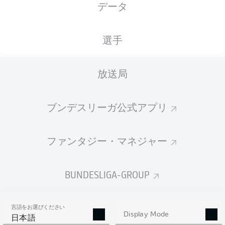
データ
XGOALS
選手
放送局
ブンデスリーガ公式アプリ
ファンタジー・マネジャー
Goals
BUNDESLIGA-GROUP
PASSES COMPLETED
言語をお選びください
0
0
Display Mode
日本語
成功率
0 %
0 %