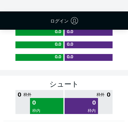
PASS EFFICIENCY
ログイン
0.0
0.0
0.0
0.0
0.0
0.0
シュート
0
0
枠外
枠外
0
0
枠内
枠内