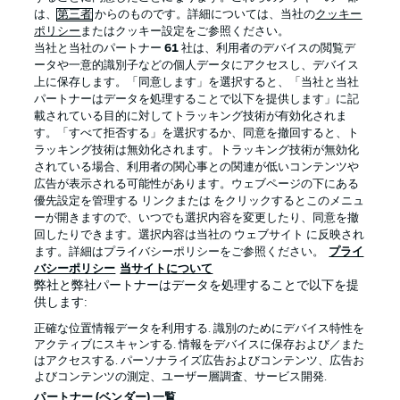
は、
第三者
からのものです。詳細については、当社の
クッキー
ポリシー
またはクッキー設定をご参照ください。
当社と当社のパートナー
61
社は、利用者のデバイスの閲覧デ
ータや一意的識別子などの個人データにアクセスし、デバイス
上に保存します。「同意します」を選択すると、「当社と当社
パートナーはデータを処理することで以下を提供します」に記
載されている目的に対してトラッキング技術が有効化されま
す。「すべて拒否する」を選択するか、同意を撤回すると、ト
ラッキング技術は無効化されます。トラッキング技術が無効化
されている場合、利用者の関心事との関連が低いコンテンツや
広告が表示される可能性があります。ウェブページの下にある
プライバシー・ポリシー
優先設定を管理する
優先設定を管理する リンクまたは をクリックするとこのメニュ
利用条件
放送局
ーが開きますので、いつでも選択内容を変更したり、同意を撤
回したりできます。選択内容は当社の ウェブサイト に反映され
求人
選手
ます。詳細はプライバシーポリシーをご参照ください。
プライ
バシーポリシー
当サイトについて
当サイトについて
弊社と弊社パートナーはデータを処理することで以下を提
供します:
正確な位置情報データを利用する. 識別のためにデバイス特性を
アクティブにスキャンする. 情報をデバイスに保存および／また
はアクセスする. パーソナライズ広告およびコンテンツ、広告お
よびコンテンツの測定、ユーザー層調査、サービス開発.
© 2026 Bundesliga-Gruppe GmbH
パートナー (ベンダー) 一覧