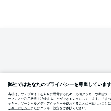
弊社ではあなたのプライバシーを尊重していま
当社は、ウェブサイトを安全に運営するため、必須クッキーや機能クッ
Football as it's meant to be
ーマンスや利用状況を記録することができるようにしています。「すべ
言語をお選びください
ッキー、ソーシャルメディアクッキーを使用することに同意したことに
日本語
ッキーポリシー
またはクッキー設定をご参照ください。