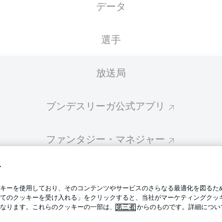
データ
スターティングメンバーは試合開始の 60分前に公開されます
選手
放送局
ブンデスリーガ公式アプリ
ファンタジー・マネジャー
す
BUNDESLIGA-GROUP
プライ
キーを使用しており、そのコンテンツやサービスのさらなる最適化を図るた
利用条
てのクッキーを受け入れる」をクリックすると、当社がマーケティングクッ
BUNDESLIGA APP
なります。これらのクッキーの一部は、
第三者
からのものです。詳細につい
求人