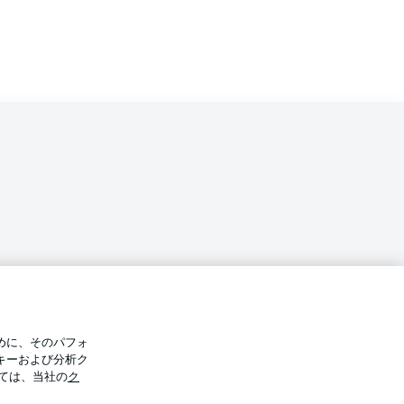
バシー・ポリシー
優先設定を管理する
めに、そのパフォ
件
放送局
キーおよび分析ク
ては、当社の
ク
Display Mode
選手