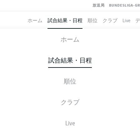
放送局
BUNDESLIGA-G
ホーム
試合結果・日程
順位
クラブ
Live
VFL OSNABRÜCK
-
ARMINIA BIELEFE
ホーム
試合結果・日程
順位
ライブ
スターティングメンバー
データ
順
クラブ
Live
後ほどご確認ください