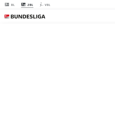
2BL
BL
VBL
節 25