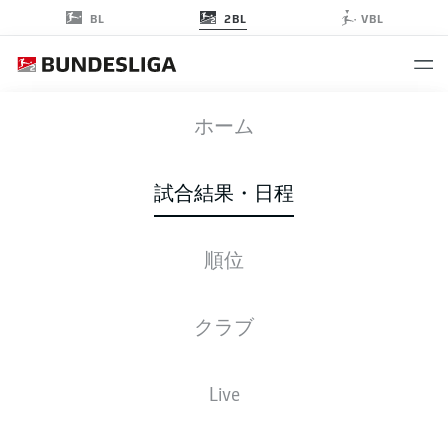
2BL
BL
VBL
STP
-
H96
ホーム
試合結果・日程
順位
ライブ
スターティングメンバー
データ
順位
クラブ
Live
金, 05.03.2027 - 日, 07.03.2027
この試合日程はスケジュールが確定していません。。