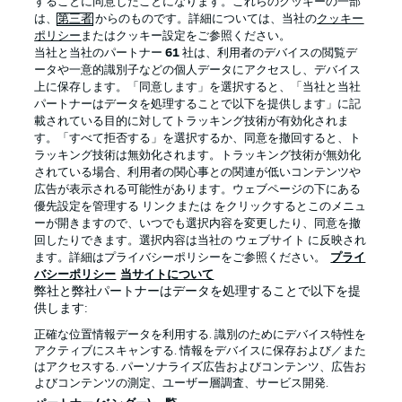
することに同意したことになります。これらのクッキーの一部
は、
第三者
からのものです。詳細については、当社の
クッキー
ポリシー
またはクッキー設定をご参照ください。
当社と当社のパートナー
61
社は、利用者のデバイスの閲覧デ
BUNDESLIGA APP
ータや一意的識別子などの個人データにアクセスし、デバイス
上に保存します。「同意します」を選択すると、「当社と当社
パートナーはデータを処理することで以下を提供します」に記
載されている目的に対してトラッキング技術が有効化されま
す。「すべて拒否する」を選択するか、同意を撤回すると、ト
ラッキング技術は無効化されます。トラッキング技術が無効化
Official Partners
されている場合、利用者の関心事との関連が低いコンテンツや
広告が表示される可能性があります。ウェブページの下にある
優先設定を管理する リンクまたは をクリックするとこのメニュ
ーが開きますので、いつでも選択内容を変更したり、同意を撤
回したりできます。選択内容は当社の ウェブサイト に反映され
ます。詳細はプライバシーポリシーをご参照ください。
プライ
バシーポリシー
当サイトについて
弊社と弊社パートナーはデータを処理することで以下を提
供します:
正確な位置情報データを利用する. 識別のためにデバイス特性を
アクティブにスキャンする. 情報をデバイスに保存および／また
はアクセスする. パーソナライズ広告およびコンテンツ、広告お
プライバシー・ポリシー
優先設定を管理する
よびコンテンツの測定、ユーザー層調査、サービス開発.