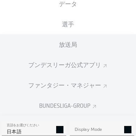
データ
Millerntor-Stadion
選手
放送局
広告
ブンデスリーガ公式アプリ
Hello and welcome!
ファンタジー・マネジャー
Welcome along and thanks for joining us for build-up
and live coverage of this Matchday 25 fixture between
FC St. Pauli and Hannover 96.
BUNDESLIGA-GROUP
言語をお選びください
Display Mode
日本語