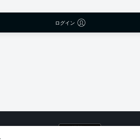
welcome!
and thanks for joining us for build-up and live coverage of 
en VfL Bochum 1848 and Hannover 96.
ログイン
プライ
利用条