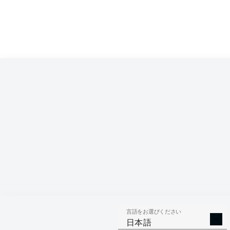
言語をお選びください
日本語