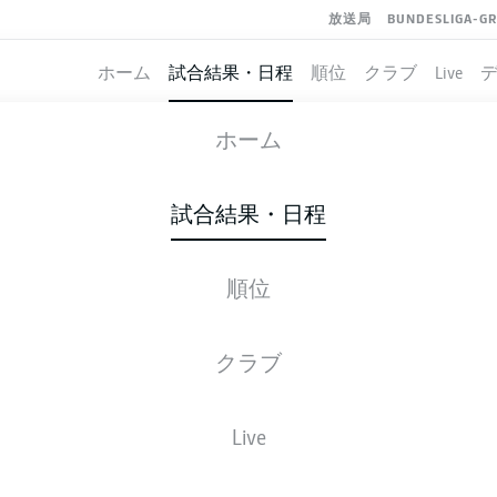
放送局
BUNDESLIGA-G
ホーム
試合結果・日程
順位
クラブ
Live
BRAUNSCHWEIG
-
KAISERSLAUTERN
ホーム
試合結果・日程
順位
ライブ
スターティングメンバー
データ
順
クラブ
Live
後ほどご確認ください