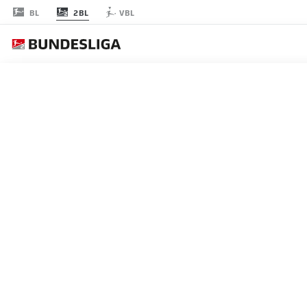
2BL
BL
VBL
節 23