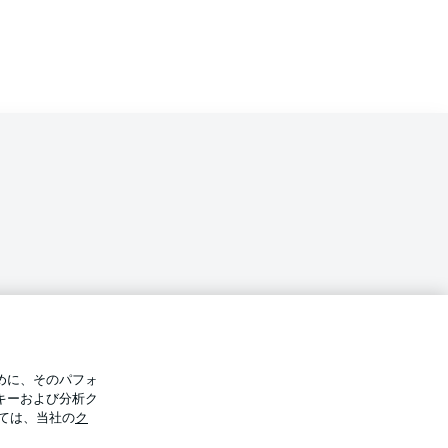
バシー・ポリシー
優先設定を管理する
めに、そのパフォ
件
放送局
キーおよび分析ク
ては、当社の
ク
Display Mode
選手