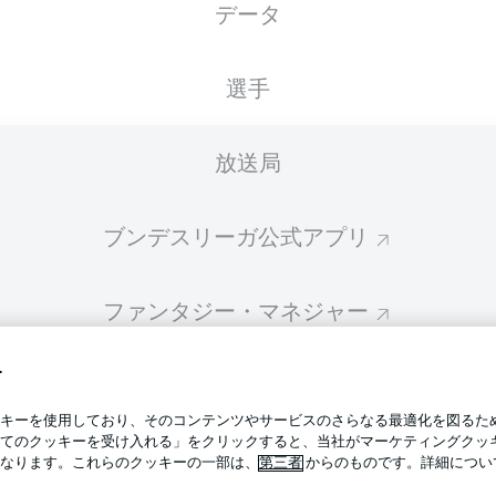
データ
スターティングメンバーは試合開始の 60分前に公開されます
選手
放送局
ブンデスリーガ公式アプリ
ファンタジー・マネジャー
す
BUNDESLIGA-GROUP
プライ
キーを使用しており、そのコンテンツやサービスのさらなる最適化を図るた
利用条
てのクッキーを受け入れる」をクリックすると、当社がマーケティングクッ
BUNDESLIGA APP
なります。これらのクッキーの一部は、
第三者
からのものです。詳細につい
求人