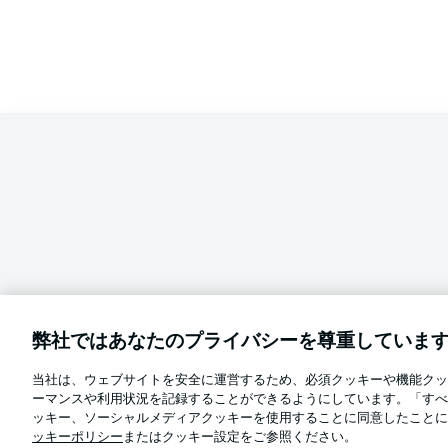
弊社ではあなたのプライバシーを尊重していま
当社は、ウェブサイトを安全に運営するため、必須クッキーや機能クッ
Football as it's meant to be
ーマンスや利用状況を記録することができるようにしています。「すべ
言語をお選びください
ッキー、ソーシャルメディアクッキーを使用することに同意したことに
日本語
ッキーポリシー
またはクッキー設定をご参照ください。