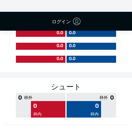
PASS EFFICIENCY
ログイン
0.0
0.0
0.0
0.0
0.0
0.0
シュート
0
0
枠外
枠外
0
0
枠内
枠内