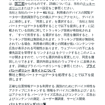
は、
第三者
からのものです。詳細については、当社の
クッキー
ポリシー
またはクッキー設定をご参照ください。
当社と当社のパートナー
61
社は、利用者のデバイスの閲覧デ
ータや一意的識別子などの個人データにアクセスし、デバイス
上に保存します。「同意します」を選択すると、「当社と当社
パートナーはデータを処理することで以下を提供します」に記
載されている目的に対してトラッキング技術が有効化されま
す。「すべて拒否する」を選択するか、同意を撤回すると、ト
ラッキング技術は無効化されます。トラッキング技術が無効化
されている場合、利用者の関心事との関連が低いコンテンツや
広告が表示される可能性があります。ウェブページの下にある
プライバシー・ポリシー
優先設定を管理する
優先設定を管理する リンクまたは をクリックするとこのメニュ
利用条件
放送局
ーが開きますので、いつでも選択内容を変更したり、同意を撤
回したりできます。選択内容は当社の ウェブサイト に反映され
求人
選手
ます。詳細はプライバシーポリシーをご参照ください。
プライ
バシーポリシー
当サイトについて
当サイトについて
弊社と弊社パートナーはデータを処理することで以下を提
供します:
正確な位置情報データを利用する. 識別のためにデバイス特性を
アクティブにスキャンする. 情報をデバイスに保存および／また
はアクセスする. パーソナライズ広告およびコンテンツ、広告お
よびコンテンツの測定、ユーザー層調査、サービス開発.
© 2026 Bundesliga-Gruppe GmbH
パートナー (ベンダー) 一覧