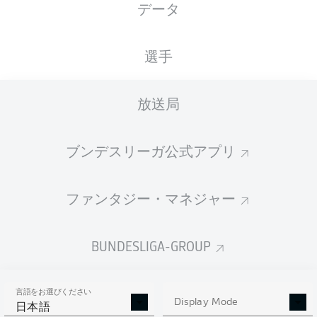
データ
XGOALS
選手
放送局
ブンデスリーガ公式アプリ
ファンタジー・マネジャー
Goals
BUNDESLIGA-GROUP
PASSES COMPLETED
言語をお選びください
0
0
Display Mode
日本語
成功率
0 %
0 %