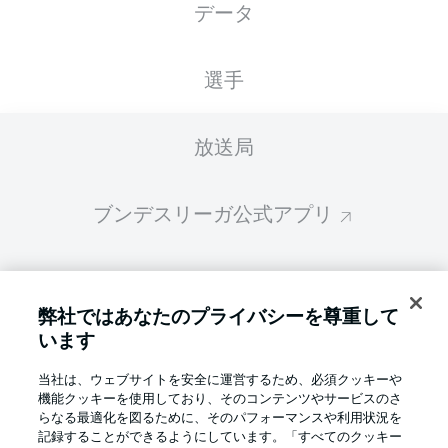
データ
スターティングメンバーは試合開始の 60分前
に公開されます
選手
放送局
ブンデスリーガ公式アプリ
ファンタジー・マネジャー
弊社ではあなたのプライバシーを尊重して
います
BUNDESLIGA-GROUP
当社は、ウェブサイトを安全に運営するため、必須クッキーや
機能クッキーを使用しており、そのコンテンツやサービスのさ
言語をお選びください
らなる最適化を図るために、そのパフォーマンスや利用状況を
Display Mode
日本語
記録することができるようにしています。「すべてのクッキー