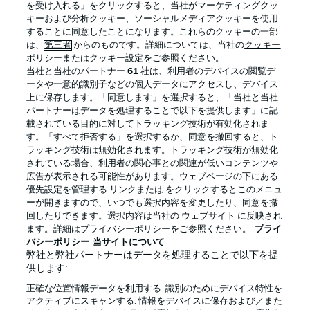
を受け入れる」をクリックすると、当社がマーケティングクッ
キーおよび分析クッキー、ソーシャルメディアクッキーを使用
することに同意したことになります。これらのクッキーの一部
は、
第三者
からのものです。詳細については、当社の
クッキー
ログイン
ポリシー
またはクッキー設定をご参照ください。
当社と当社のパートナー
61
社は、利用者のデバイスの閲覧デ
ータや一意的識別子などの個人データにアクセスし、デバイス
上に保存します。「同意します」を選択すると、「当社と当社
パートナーはデータを処理することで以下を提供します」に記
載されている目的に対してトラッキング技術が有効化されま
Football as it's meant to be
す。「すべて拒否する」を選択するか、同意を撤回すると、ト
ラッキング技術は無効化されます。トラッキング技術が無効化
されている場合、利用者の関心事との関連が低いコンテンツや
広告が表示される可能性があります。ウェブページの下にある
優先設定を管理する リンクまたは をクリックするとこのメニュ
BUNDESLIGA APP
ーが開きますので、いつでも選択内容を変更したり、同意を撤
回したりできます。選択内容は当社の ウェブサイト に反映され
ます。詳細はプライバシーポリシーをご参照ください。
プライ
バシーポリシー
当サイトについて
弊社と弊社パートナーはデータを処理することで以下を提
供します:
Official Partners
正確な位置情報データを利用する. 識別のためにデバイス特性を
アクティブにスキャンする. 情報をデバイスに保存および／また