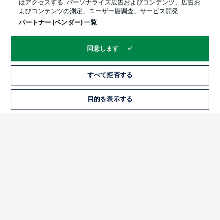
はアクセスする. パーソナライズ広告およびコンテンツ、広告お
よびコンテンツの測定、ユーザー層調査、サービス開発.
パートナー (ベンダー) 一覧
同意します
すべて拒否する
プライバシー・ポリシー
優先設定を管理する
目的を表示する
チケット
利用条件
放送局
求人
選手
当サイトについて
© 2026 Bundesliga-Gruppe GmbH