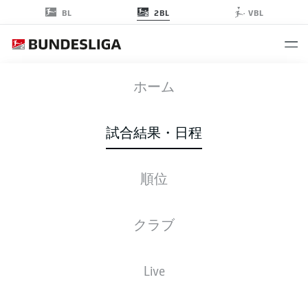
2BL
BL
VBL
SGF
-
BOC
ホーム
試合結果・日程
順位
ライブ
スターティングメンバー
データ
順位
クラブ
Live
後ほどご確認ください