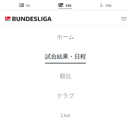
2BL
BL
VBL
SGD
-
EBS
ホーム
試合結果・日程
順位
ライブ
スターティングメンバー
データ
順位
クラブ
Live
後ほどご確認ください