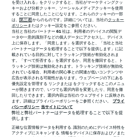
を受け入れる」をクリックすると、当社がマーケティングクッ
キーおよび分析クッキー、ソーシャルメディアクッキーを使用
することに同意したことになります。これらのクッキーの一部
は、
第三者
からのものです。詳細については、当社の
クッキー
ログイン
ポリシー
またはクッキー設定をご参照ください。
当社と当社のパートナー
61
社は、利用者のデバイスの閲覧デ
ータや一意的識別子などの個人データにアクセスし、デバイス
上に保存します。「同意します」を選択すると、「当社と当社
パートナーはデータを処理することで以下を提供します」に記
載されている目的に対してトラッキング技術が有効化されま
Football as it's meant to be
す。「すべて拒否する」を選択するか、同意を撤回すると、ト
ラッキング技術は無効化されます。トラッキング技術が無効化
されている場合、利用者の関心事との関連が低いコンテンツや
広告が表示される可能性があります。ウェブページの下にある
優先設定を管理する リンクまたは をクリックするとこのメニュ
BUNDESLIGA APP
ーが開きますので、いつでも選択内容を変更したり、同意を撤
回したりできます。選択内容は当社の ウェブサイト に反映され
ます。詳細はプライバシーポリシーをご参照ください。
プライ
バシーポリシー
当サイトについて
弊社と弊社パートナーはデータを処理することで以下を提
供します:
Official Partners
正確な位置情報データを利用する. 識別のためにデバイス特性を
アクティブにスキャンする. 情報をデバイスに保存および／また