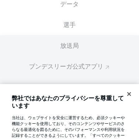
データ
スターティングメンバーは試合開始の 60分前
に公開されます
選手
放送局
ブンデスリーガ公式アプリ
ファンタジー・マネジャー
弊社ではあなたのプライバシーを尊重して
います
BUNDESLIGA-GROUP
当社は、ウェブサイトを安全に運営するため、必須クッキーや
機能クッキーを使用しており、そのコンテンツやサービスのさ
言語をお選びください
らなる最適化を図るために、そのパフォーマンスや利用状況を
Display Mode
日本語
記録することができるようにしています。「すべてのクッキー