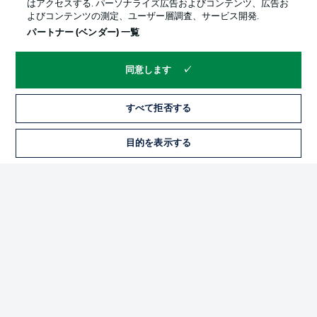
はアクセスする. パーソナライズ広告およびコンテンツ、広告お
よびコンテンツの測定、ユーザー層調査、サービス開発.
パートナー (ベンダー) 一覧
同意します
すべて拒否する
プライバシー・ポリシー
優先設定を管理する
目的を表示する
チケット
利用条件
放送局
求人
選手
当サイトについて
© 2026 Bundesliga-Gruppe GmbH