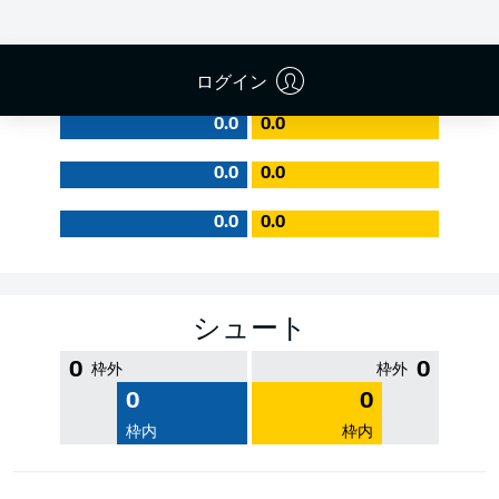
PASS EFFICIENCY
ログイン
0.0
0.0
0.0
0.0
0.0
0.0
シュート
0
0
枠外
枠外
0
0
枠内
枠内