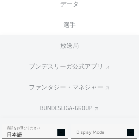
データ
XGOALS
選手
放送局
ブンデスリーガ公式アプリ
ファンタジー・マネジャー
Goals
BUNDESLIGA-GROUP
PASSES COMPLETED
言語をお選びください
0
0
Display Mode
日本語
成功率
0 %
0 %