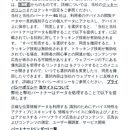
は、
第三者
からのものです。詳細については、当社の
クッキー
ポリシー
またはクッキー設定をご参照ください。
当社と当社のパートナー
61
社は、利用者のデバイスの閲覧デ
ータや一意的識別子などの個人データにアクセスし、デバイス
上に保存します。「同意します」を選択すると、「当社と当社
パートナーはデータを処理することで以下を提供します」に記
載されている目的に対してトラッキング技術が有効化されま
す。「すべて拒否する」を選択するか、同意を撤回すると、ト
ラッキング技術は無効化されます。トラッキング技術が無効化
されている場合、利用者の関心事との関連が低いコンテンツや
広告が表示される可能性があります。ウェブページの下にある
プライバシー・ポリシー
優先設定を管理する
優先設定を管理する リンクまたは をクリックするとこのメニュ
利用条件
放送局
ーが開きますので、いつでも選択内容を変更したり、同意を撤
回したりできます。選択内容は当社の ウェブサイト に反映され
求人
選手
ます。詳細はプライバシーポリシーをご参照ください。
プライ
バシーポリシー
当サイトについて
当サイトについて
弊社と弊社パートナーはデータを処理することで以下を提
供します:
正確な位置情報データを利用する. 識別のためにデバイス特性を
アクティブにスキャンする. 情報をデバイスに保存および／また
はアクセスする. パーソナライズ広告およびコンテンツ、広告お
よびコンテンツの測定、ユーザー層調査、サービス開発.
© 2026 Bundesliga-Gruppe GmbH
パートナー (ベンダー) 一覧