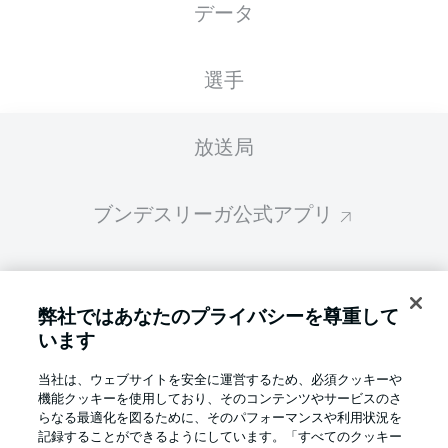
データ
スターティングメンバーは試合開始の 60分前
に公開されます
選手
放送局
ブンデスリーガ公式アプリ
ファンタジー・マネジャー
弊社ではあなたのプライバシーを尊重して
います
BUNDESLIGA-GROUP
当社は、ウェブサイトを安全に運営するため、必須クッキーや
機能クッキーを使用しており、そのコンテンツやサービスのさ
言語をお選びください
らなる最適化を図るために、そのパフォーマンスや利用状況を
Display Mode
日本語
記録することができるようにしています。「すべてのクッキー