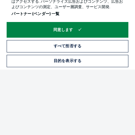
はアクセスする. パーソナライズ広告およびコンテンツ、広告お
よびコンテンツの測定、ユーザー層調査、サービス開発.
パートナー (ベンダー) 一覧
同意します
すべて拒否する
プライバシー・ポリシー
優先設定を管理する
目的を表示する
チケット
利用条件
放送局
求人
選手
当サイトについて
© 2026 Bundesliga-Gruppe GmbH