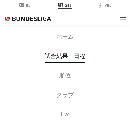
2BL
BL
VBL
KSC
-
H96
ホーム
試合結果・日程
順位
ライブ
スターティングメンバー
データ
順位
クラブ
Live
後ほどご確認ください