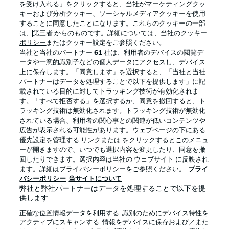
を受け入れる」をクリックすると、当社がマーケティングクッ
キーおよび分析クッキー、ソーシャルメディアクッキーを使用
することに同意したことになります。これらのクッキーの一部
は、
第三者
からのものです。詳細については、当社の
クッキー
ログイン
ポリシー
またはクッキー設定をご参照ください。
当社と当社のパートナー
61
社は、利用者のデバイスの閲覧デ
ータや一意的識別子などの個人データにアクセスし、デバイス
上に保存します。「同意します」を選択すると、「当社と当社
パートナーはデータを処理することで以下を提供します」に記
載されている目的に対してトラッキング技術が有効化されま
Football as it's meant to be
す。「すべて拒否する」を選択するか、同意を撤回すると、ト
ラッキング技術は無効化されます。トラッキング技術が無効化
されている場合、利用者の関心事との関連が低いコンテンツや
広告が表示される可能性があります。ウェブページの下にある
優先設定を管理する リンクまたは をクリックするとこのメニュ
BUNDESLIGA APP
ーが開きますので、いつでも選択内容を変更したり、同意を撤
回したりできます。選択内容は当社の ウェブサイト に反映され
ます。詳細はプライバシーポリシーをご参照ください。
プライ
バシーポリシー
当サイトについて
弊社と弊社パートナーはデータを処理することで以下を提
供します:
Official Partners
正確な位置情報データを利用する. 識別のためにデバイス特性を
アクティブにスキャンする. 情報をデバイスに保存および／また