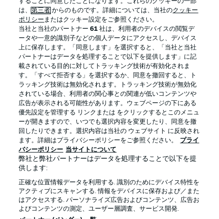
することに同意したことになります。これらのクッキーの一部
は、
第三者
からのものです。詳細については、当社の
クッキー
ポリシー
またはクッキー設定をご参照ください。
当社と当社のパートナー
61
社は、利用者のデバイスの閲覧デ
BUNDESLIGA APP
ータや一意的識別子などの個人データにアクセスし、デバイス
上に保存します。「同意します」を選択すると、「当社と当社
パートナーはデータを処理することで以下を提供します」に記
載されている目的に対してトラッキング技術が有効化されま
す。「すべて拒否する」を選択するか、同意を撤回すると、ト
ラッキング技術は無効化されます。トラッキング技術が無効化
Official Partners
されている場合、利用者の関心事との関連が低いコンテンツや
広告が表示される可能性があります。ウェブページの下にある
優先設定を管理する リンクまたは をクリックするとこのメニュ
ーが開きますので、いつでも選択内容を変更したり、同意を撤
回したりできます。選択内容は当社の ウェブサイト に反映され
ます。詳細はプライバシーポリシーをご参照ください。
プライ
バシーポリシー
当サイトについて
弊社と弊社パートナーはデータを処理することで以下を提
供します:
正確な位置情報データを利用する. 識別のためにデバイス特性を
アクティブにスキャンする. 情報をデバイスに保存および／また
はアクセスする. パーソナライズ広告およびコンテンツ、広告お
プライバシー・ポリシー
優先設定を管理する
よびコンテンツの測定、ユーザー層調査、サービス開発.