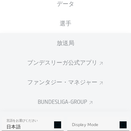
データ
Stadion an der Bremer Brücke
選手
放送局
広告
ブンデスリーガ公式アプリ
Hello and welcome!
ファンタジー・マネジャー
Welcome along and thanks for joining us for build-up
and live coverage of this Matchday 20 fixture between
VfL Osnabrück and VfL Bochum 1848.
BUNDESLIGA-GROUP
言語をお選びください
Display Mode
日本語