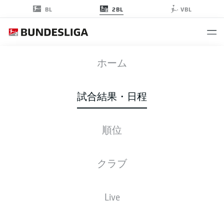
2BL
BL
VBL
OSN
-
BOC
ホーム
試合結果・日程
順位
ライブ
スターティングメンバー
データ
順位
クラブ
Live
金, 05.02.2027 - 日, 07.02.2027
この試合日程はスケジュールが確定していません。。