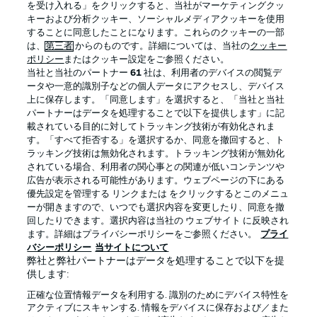
を受け入れる」をクリックすると、当社がマーケティングクッ
キーおよび分析クッキー、ソーシャルメディアクッキーを使用
することに同意したことになります。これらのクッキーの一部
は、
第三者
からのものです。詳細については、当社の
クッキー
ログイン
ポリシー
またはクッキー設定をご参照ください。
当社と当社のパートナー
61
社は、利用者のデバイスの閲覧デ
ータや一意的識別子などの個人データにアクセスし、デバイス
上に保存します。「同意します」を選択すると、「当社と当社
パートナーはデータを処理することで以下を提供します」に記
載されている目的に対してトラッキング技術が有効化されま
Football as it's meant to be
す。「すべて拒否する」を選択するか、同意を撤回すると、ト
ラッキング技術は無効化されます。トラッキング技術が無効化
されている場合、利用者の関心事との関連が低いコンテンツや
広告が表示される可能性があります。ウェブページの下にある
優先設定を管理する リンクまたは をクリックするとこのメニュ
BUNDESLIGA APP
ーが開きますので、いつでも選択内容を変更したり、同意を撤
回したりできます。選択内容は当社の ウェブサイト に反映され
ます。詳細はプライバシーポリシーをご参照ください。
プライ
バシーポリシー
当サイトについて
弊社と弊社パートナーはデータを処理することで以下を提
供します:
Official Partners
正確な位置情報データを利用する. 識別のためにデバイス特性を
アクティブにスキャンする. 情報をデバイスに保存および／また