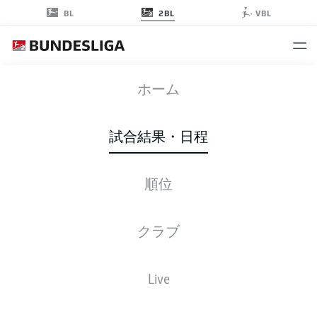
2BL
BL
VBL
KSV
-
FCM
ホーム
試合結果・日程
順位
ライブ
スターティングメンバー
データ
順位
クラブ
Live
後ほどご確認ください