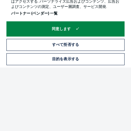
はアクセスする. パーソナライズ広告およびコンテンツ、広告お
よびコンテンツの測定、ユーザー層調査、サービス開発.
パートナー (ベンダー) 一覧
同意します
すべて拒否する
プライバシー・ポリシー
優先設定を管理する
目的を表示する
チケット
利用条件
放送局
求人
選手
当サイトについて
© 2026 Bundesliga-Gruppe GmbH