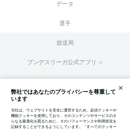
データ
スターティングメンバーは試合開始の 60分前
に公開されます
選手
放送局
ブンデスリーガ公式アプリ
ファンタジー・マネジャー
弊社ではあなたのプライバシーを尊重して
います
BUNDESLIGA-GROUP
当社は、ウェブサイトを安全に運営するため、必須クッキーや
機能クッキーを使用しており、そのコンテンツやサービスのさ
言語をお選びください
らなる最適化を図るために、そのパフォーマンスや利用状況を
Display Mode
日本語
記録することができるようにしています。「すべてのクッキー