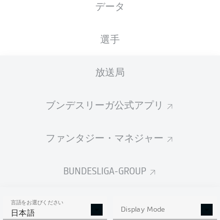
データ
XGOALS
選手
放送局
ブンデスリーガ公式アプリ
ファンタジー・マネジャー
Goals
BUNDESLIGA-GROUP
PASSES COMPLETED
言語をお選びください
0
0
Display Mode
日本語
成功率
0 %
0 %