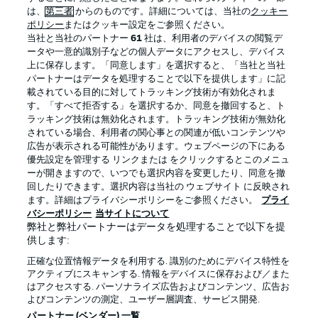
は、
第三者
からのものです。詳細については、当社の
クッキー
ポリシー
またはクッキー設定をご参照ください。
当社と当社のパートナー
61
社は、利用者のデバイスの閲覧デ
ータや一意的識別子などの個人データにアクセスし、デバイス
上に保存します。「同意します」を選択すると、「当社と当社
パートナーはデータを処理することで以下を提供します」に記
載されている目的に対してトラッキング技術が有効化されま
す。「すべて拒否する」を選択するか、同意を撤回すると、ト
ラッキング技術は無効化されます。トラッキング技術が無効化
されている場合、利用者の関心事との関連が低いコンテンツや
広告が表示される可能性があります。ウェブページの下にある
プライバシー・ポリシー
優先設定を管理する
優先設定を管理する リンクまたは をクリックするとこのメニュ
利用条件
放送局
ーが開きますので、いつでも選択内容を変更したり、同意を撤
回したりできます。選択内容は当社の ウェブサイト に反映され
求人
選手
ます。詳細はプライバシーポリシーをご参照ください。
プライ
バシーポリシー
当サイトについて
当サイトについて
弊社と弊社パートナーはデータを処理することで以下を提
供します:
正確な位置情報データを利用する. 識別のためにデバイス特性を
アクティブにスキャンする. 情報をデバイスに保存および／また
はアクセスする. パーソナライズ広告およびコンテンツ、広告お
よびコンテンツの測定、ユーザー層調査、サービス開発.
© 2026 Bundesliga-Gruppe GmbH
パートナー (ベンダー) 一覧