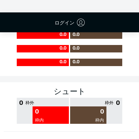
PASS EFFICIENCY
ログイン
0.0
0.0
0.0
0.0
0.0
0.0
シュート
0
0
枠外
枠外
0
0
枠内
枠内