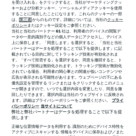
を受け入れる」をクリックすると、当社がマーケティングクッ
キーおよび分析クッキー、ソーシャルメディアクッキーを使用
することに同意したことになります。これらのクッキーの一部
は、
第三者
からのものです。詳細については、当社の
クッキー
ログイン
ポリシー
またはクッキー設定をご参照ください。
当社と当社のパートナー
61
社は、利用者のデバイスの閲覧デ
ータや一意的識別子などの個人データにアクセスし、デバイス
上に保存します。「同意します」を選択すると、「当社と当社
パートナーはデータを処理することで以下を提供します」に記
載されている目的に対してトラッキング技術が有効化されま
Football as it's meant to be
す。「すべて拒否する」を選択するか、同意を撤回すると、ト
ラッキング技術は無効化されます。トラッキング技術が無効化
されている場合、利用者の関心事との関連が低いコンテンツや
広告が表示される可能性があります。ウェブページの下にある
優先設定を管理する リンクまたは をクリックするとこのメニュ
BUNDESLIGA APP
ーが開きますので、いつでも選択内容を変更したり、同意を撤
回したりできます。選択内容は当社の ウェブサイト に反映され
ます。詳細はプライバシーポリシーをご参照ください。
プライ
バシーポリシー
当サイトについて
弊社と弊社パートナーはデータを処理することで以下を提
供します:
Official Partners
正確な位置情報データを利用する. 識別のためにデバイス特性を
アクティブにスキャンする. 情報をデバイスに保存および／また