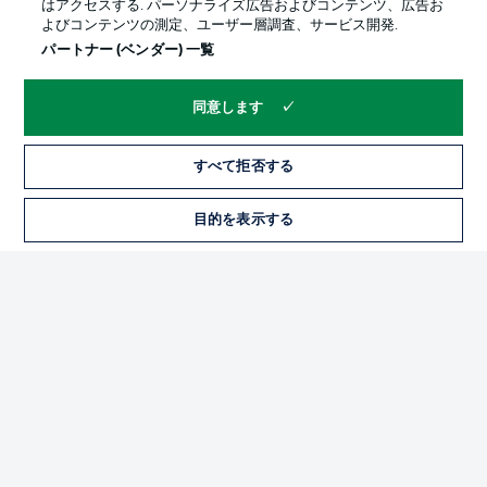
はアクセスする. パーソナライズ広告およびコンテンツ、広告お
よびコンテンツの測定、ユーザー層調査、サービス開発.
パートナー (ベンダー) 一覧
同意します
すべて拒否する
プライバシー・ポリシー
優先設定を管理する
目的を表示する
チケット
利用条件
放送局
求人
選手
当サイトについて
© 2026 Bundesliga-Gruppe GmbH