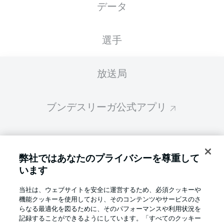
データ
スターティングメンバーは試合開始の 60分前
に公開されます
選手
放送局
ブンデスリーガ公式アプリ
ファンタジー・マネジャー
弊社ではあなたのプライバシーを尊重して
います
BUNDESLIGA-GROUP
当社は、ウェブサイトを安全に運営するため、必須クッキーや
機能クッキーを使用しており、そのコンテンツやサービスのさ
言語をお選びください
らなる最適化を図るために、そのパフォーマンスや利用状況を
Display Mode
日本語
記録することができるようにしています。「すべてのクッキー