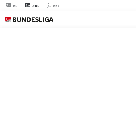
2BL
BL
VBL
節 19