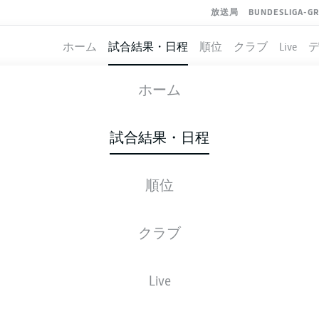
放送局
BUNDESLIGA-G
ホーム
試合結果・日程
順位
クラブ
Live
KARLSRUHE
-
KAISERSLAUTERN
ホーム
試合結果・日程
順位
ライブ
スターティングメンバー
データ
順
クラブ
Live
金, 29.01.2027 - 日, 31.01.2027
この試合日程はスケジュールが確定していません。。