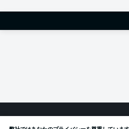
Hello and 
Welcome along 
fixture betwee