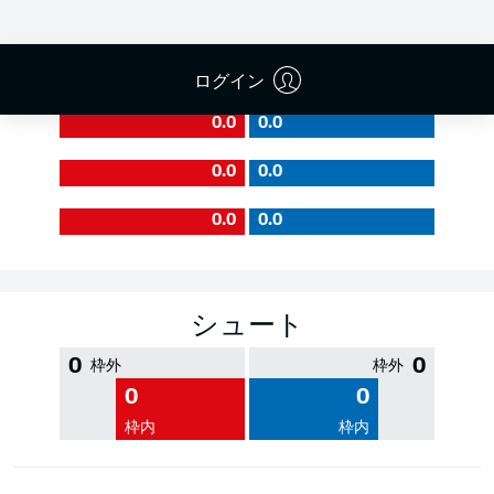
PASS EFFICIENCY
ログイン
0.0
0.0
0.0
0.0
0.0
0.0
シュート
0
0
枠外
枠外
0
0
枠内
枠内