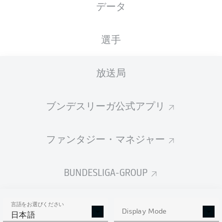
データ
XGOALS
選手
放送局
ブンデスリーガ公式アプリ
ファンタジー・マネジャー
Goals
BUNDESLIGA-GROUP
PASSES COMPLETED
言語をお選びください
0
0
Display Mode
日本語
成功率
0 %
0 %