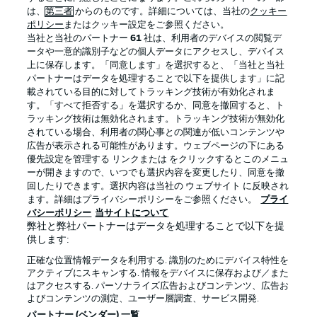
は、
第三者
からのものです。詳細については、当社の
クッキー
ポリシー
またはクッキー設定をご参照ください。
当社と当社のパートナー
61
社は、利用者のデバイスの閲覧デ
ータや一意的識別子などの個人データにアクセスし、デバイス
上に保存します。「同意します」を選択すると、「当社と当社
パートナーはデータを処理することで以下を提供します」に記
載されている目的に対してトラッキング技術が有効化されま
す。「すべて拒否する」を選択するか、同意を撤回すると、ト
ラッキング技術は無効化されます。トラッキング技術が無効化
されている場合、利用者の関心事との関連が低いコンテンツや
広告が表示される可能性があります。ウェブページの下にある
プライバシー・ポリシー
優先設定を管理する
優先設定を管理する リンクまたは をクリックするとこのメニュ
利用条件
放送局
ーが開きますので、いつでも選択内容を変更したり、同意を撤
回したりできます。選択内容は当社の ウェブサイト に反映され
求人
選手
ます。詳細はプライバシーポリシーをご参照ください。
プライ
バシーポリシー
当サイトについて
当サイトについて
弊社と弊社パートナーはデータを処理することで以下を提
供します:
正確な位置情報データを利用する. 識別のためにデバイス特性を
アクティブにスキャンする. 情報をデバイスに保存および／また
はアクセスする. パーソナライズ広告およびコンテンツ、広告お
よびコンテンツの測定、ユーザー層調査、サービス開発.
© 2026 Bundesliga-Gruppe GmbH
パートナー (ベンダー) 一覧