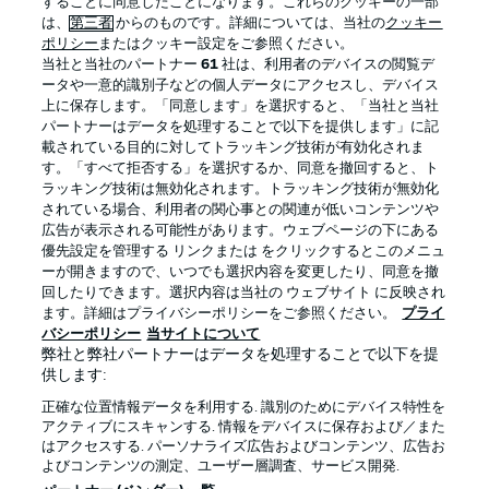
することに同意したことになります。これらのクッキーの一部
は、
第三者
からのものです。詳細については、当社の
クッキー
ポリシー
またはクッキー設定をご参照ください。
当社と当社のパートナー
61
社は、利用者のデバイスの閲覧デ
BUNDESLIGA APP
ータや一意的識別子などの個人データにアクセスし、デバイス
上に保存します。「同意します」を選択すると、「当社と当社
パートナーはデータを処理することで以下を提供します」に記
載されている目的に対してトラッキング技術が有効化されま
す。「すべて拒否する」を選択するか、同意を撤回すると、ト
ラッキング技術は無効化されます。トラッキング技術が無効化
Official Partners
されている場合、利用者の関心事との関連が低いコンテンツや
広告が表示される可能性があります。ウェブページの下にある
優先設定を管理する リンクまたは をクリックするとこのメニュ
ーが開きますので、いつでも選択内容を変更したり、同意を撤
回したりできます。選択内容は当社の ウェブサイト に反映され
ます。詳細はプライバシーポリシーをご参照ください。
プライ
バシーポリシー
当サイトについて
弊社と弊社パートナーはデータを処理することで以下を提
供します:
正確な位置情報データを利用する. 識別のためにデバイス特性を
アクティブにスキャンする. 情報をデバイスに保存および／また
はアクセスする. パーソナライズ広告およびコンテンツ、広告お
プライバシー・ポリシー
優先設定を管理する
よびコンテンツの測定、ユーザー層調査、サービス開発.