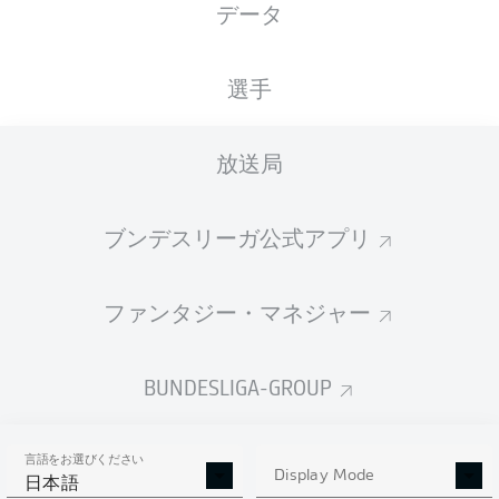
データ
Rudolf-Harbig-Stadion
選手
放送局
広告
ブンデスリーガ公式アプリ
Hello and welcome!
ファンタジー・マネジャー
Welcome along and thanks for joining us for build-up
and live coverage of this Matchday 17 fixture between
SG Dynamo Dresden and VfL Wolfsburg.
BUNDESLIGA-GROUP
言語をお選びください
Display Mode
日本語