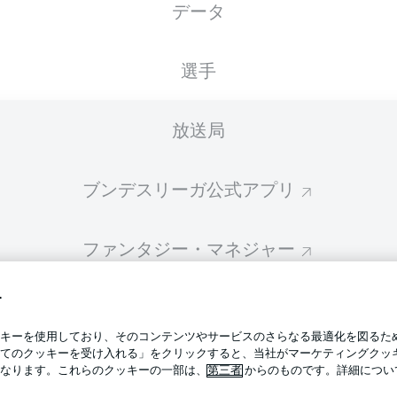
データ
スターティングメンバーは試合開始の 60分前に公開されます
選手
放送局
ブンデスリーガ公式アプリ
ファンタジー・マネジャー
す
BUNDESLIGA-GROUP
プライ
キーを使用しており、そのコンテンツやサービスのさらなる最適化を図るた
利用条
てのクッキーを受け入れる」をクリックすると、当社がマーケティングクッ
BUNDESLIGA APP
なります。これらのクッキーの一部は、
第三者
からのものです。詳細につい
求人