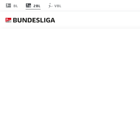
2BL
BL
VBL
節 17