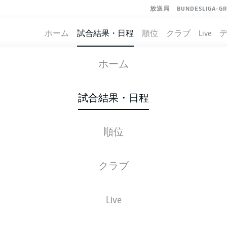
放送局
BUNDESLIGA-G
ホーム
試合結果・日程
順位
クラブ
Live
HERTHA BERLIN
-
NUREMBERG
ホーム
試合結果・日程
順位
ライブ
スターティングメンバー
データ
順
クラブ
Live
後ほどご確認ください