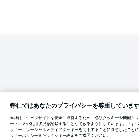
弊社ではあなたのプライバシーを尊重していま
当社は、ウェブサイトを安全に運営するため、必須クッキーや機能クッ
Football as it's meant to be
ーマンスや利用状況を記録することができるようにしています。「すべ
言語をお選びください
ッキー、ソーシャルメディアクッキーを使用することに同意したことに
日本語
ッキーポリシー
またはクッキー設定をご参照ください。