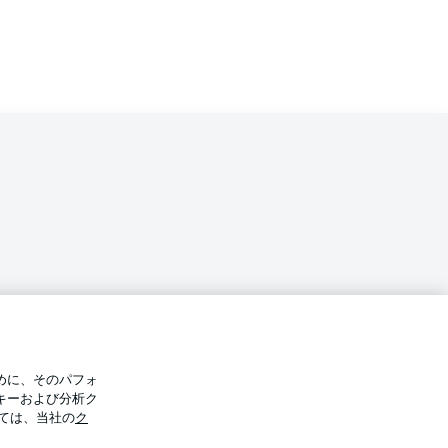
バシー・ポリシー
優先設定を管理する
めに、そのパフォ
件
放送局
キーおよび分析ク
ては、当社の
ク
Display Mode
選手