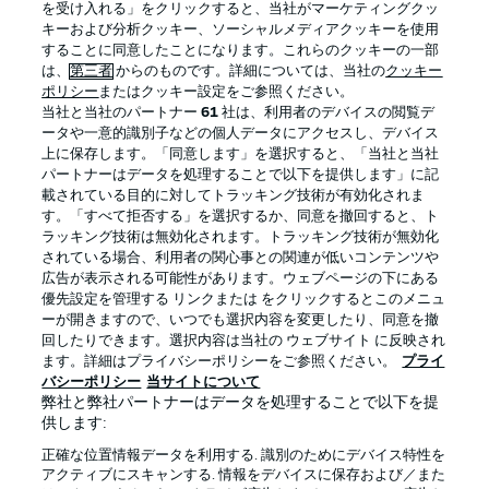
を受け入れる」をクリックすると、当社がマーケティングクッ
キーおよび分析クッキー、ソーシャルメディアクッキーを使用
することに同意したことになります。これらのクッキーの一部
は、
第三者
からのものです。詳細については、当社の
クッキー
ログイン
ポリシー
またはクッキー設定をご参照ください。
当社と当社のパートナー
61
社は、利用者のデバイスの閲覧デ
ータや一意的識別子などの個人データにアクセスし、デバイス
上に保存します。「同意します」を選択すると、「当社と当社
パートナーはデータを処理することで以下を提供します」に記
載されている目的に対してトラッキング技術が有効化されま
Football as it's meant to be
す。「すべて拒否する」を選択するか、同意を撤回すると、ト
ラッキング技術は無効化されます。トラッキング技術が無効化
されている場合、利用者の関心事との関連が低いコンテンツや
広告が表示される可能性があります。ウェブページの下にある
優先設定を管理する リンクまたは をクリックするとこのメニュ
BUNDESLIGA APP
ーが開きますので、いつでも選択内容を変更したり、同意を撤
回したりできます。選択内容は当社の ウェブサイト に反映され
ます。詳細はプライバシーポリシーをご参照ください。
プライ
バシーポリシー
当サイトについて
弊社と弊社パートナーはデータを処理することで以下を提
供します:
Official Partners
正確な位置情報データを利用する. 識別のためにデバイス特性を
アクティブにスキャンする. 情報をデバイスに保存および／また