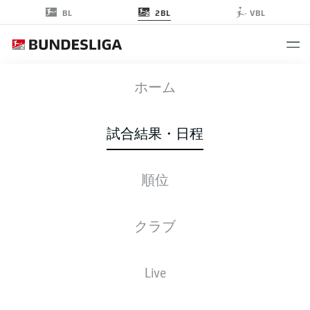
2BL
BL
VBL
OSN
-
STP
ホーム
試合結果・日程
順位
ライブ
スターティングメンバー
データ
順位
クラブ
Live
後ほどご確認ください