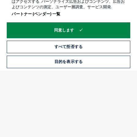
はアクセスする. パーソナライズ広告およびコンテンツ、広告お
よびコンテンツの測定、ユーザー層調査、サービス開発.
パートナー (ベンダー) 一覧
同意します
すべて拒否する
プライバシー・ポリシー
優先設定を管理する
目的を表示する
チケット
利用条件
放送局
求人
選手
当サイトについて
© 2026 Bundesliga-Gruppe GmbH