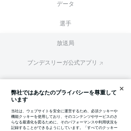
データ
スターティングメンバーは試合開始の 60分前
に公開されます
選手
放送局
ブンデスリーガ公式アプリ
ファンタジー・マネジャー
弊社ではあなたのプライバシーを尊重して
います
BUNDESLIGA-GROUP
当社は、ウェブサイトを安全に運営するため、必須クッキーや
機能クッキーを使用しており、そのコンテンツやサービスのさ
言語をお選びください
らなる最適化を図るために、そのパフォーマンスや利用状況を
Display Mode
日本語
記録することができるようにしています。「すべてのクッキー