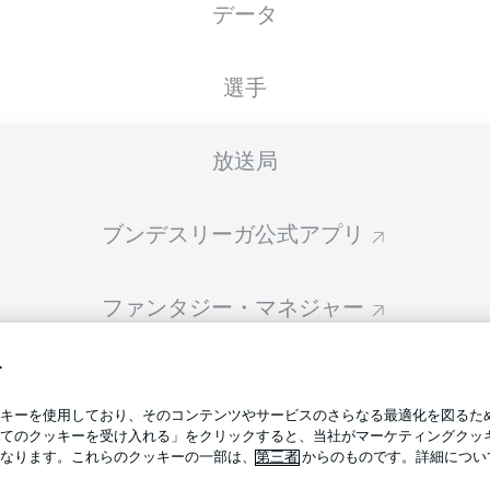
データ
スターティングメンバーは試合開始の 60分前に公開されます
選手
放送局
ブンデスリーガ公式アプリ
ファンタジー・マネジャー
す
BUNDESLIGA-GROUP
プライ
キーを使用しており、そのコンテンツやサービスのさらなる最適化を図るた
利用条
てのクッキーを受け入れる」をクリックすると、当社がマーケティングクッ
BUNDESLIGA APP
なります。これらのクッキーの一部は、
第三者
からのものです。詳細につい
求人