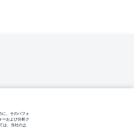
バシー・ポリシー
優先設定を管理する
めに、そのパフォ
件
放送局
キーおよび分析ク
ては、当社の
ク
Display Mode
選手