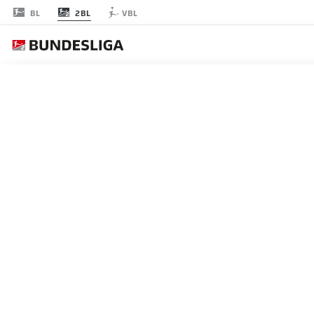
2BL
BL
VBL
節 15