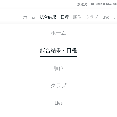
放送局
BUNDESLIGA-G
ホーム
試合結果・日程
順位
クラブ
Live
GREUTHER FÜRTH
-
WOLFSBURG
ホーム
試合結果・日程
順位
ライブ
スターティングメンバー
データ
順
クラブ
Live
後ほどご確認ください