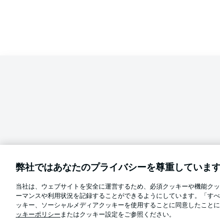
弊社ではあなたのプライバシーを尊重していま
当社は、ウェブサイトを安全に運営するため、必須クッキーや機能クッ
Football as it's meant to be
ーマンスや利用状況を記録することができるようにしています。「すべ
言語をお選びください
ッキー、ソーシャルメディアクッキーを使用することに同意したことに
日本語
ッキーポリシー
またはクッキー設定をご参照ください。