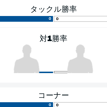
タックル勝率
0
0
対1勝率
コーナー
0
0