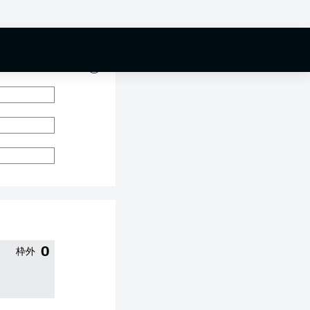
0 %
0
枠外