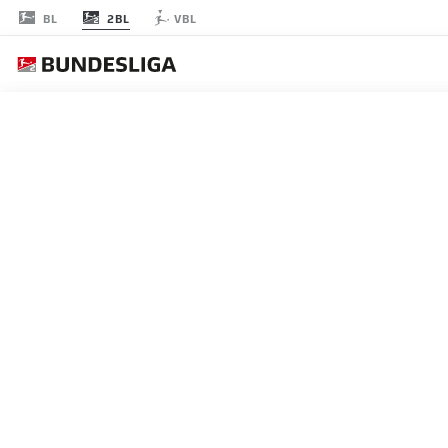
2BL
BL
VBL
節 15