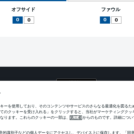
オフサイド
ファウル
0
0
0
0
プライ
利用条
す
BUNDESLIGA APP
求人
キーを使用しており、そのコンテンツやサービスのさらなる最適化を図るた
てのクッキーを受け入れる」をクリックすると、当社がマーケティングクッ
当サイ
なります。これらのクッキーの一部は、
第三者
からのものです。詳細につい
意的識別子などの個人データにアクセスし、デバイス上に保存します。「同