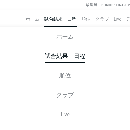
放送局
BUNDESLIGA-G
ホーム
試合結果・日程
順位
クラブ
Live
HOLSTEIN KIEL
-
HANNOVER
ホーム
試合結果・日程
順位
ライブ
スターティングメンバー
データ
順
クラブ
Live