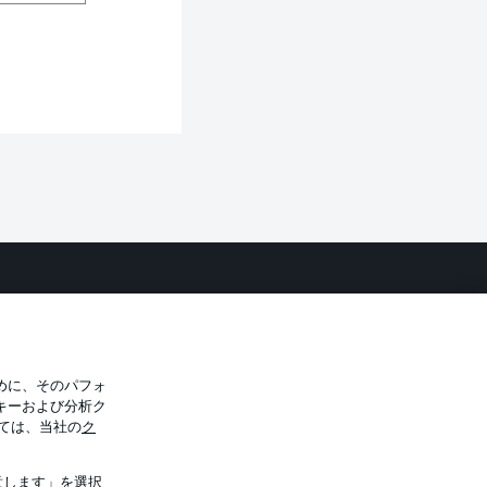
バシー・ポリシー
優先設定を管理する
件
放送局
選手
めに、そのパフォ
キーおよび分析ク
トについて
ては、当社の
ク
意します」を選択