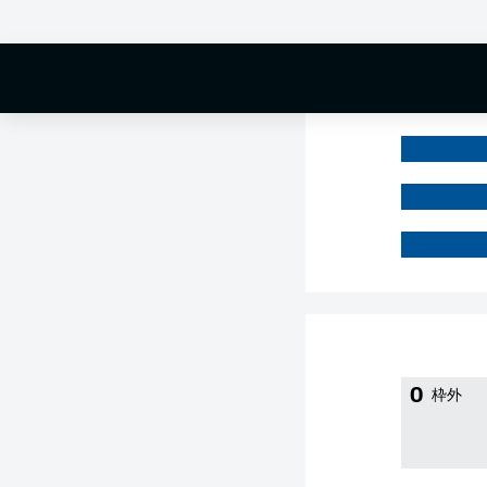
0 %
0
枠外