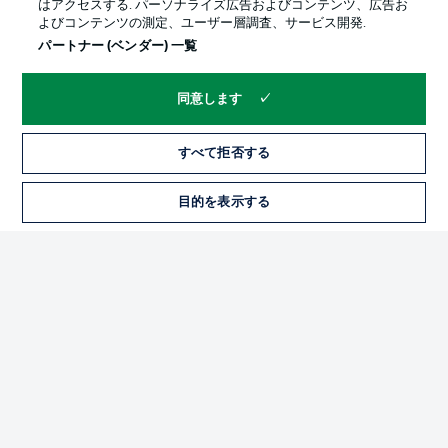
はアクセスする. パーソナライズ広告およびコンテンツ、広告お
よびコンテンツの測定、ユーザー層調査、サービス開発.
パートナー (ベンダー) 一覧
同意します
すべて拒否する
プライバシー・ポリシー
優先設定を管理する
目的を表示する
チケット
利用条件
放送局
求人
選手
当サイトについて
© 2026 Bundesliga-Gruppe GmbH