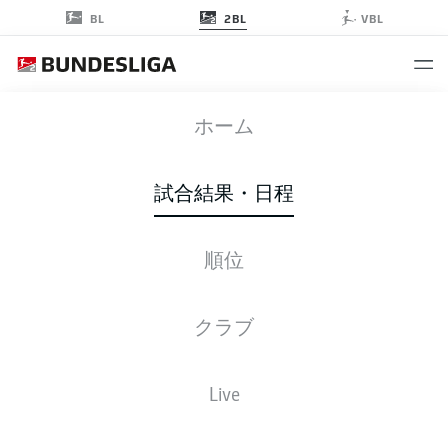
2BL
BL
VBL
DSC
-
FCK
ホーム
試合結果・日程
順位
ライブ
スターティングメンバー
データ
順位
クラブ
Live
後ほどご確認ください