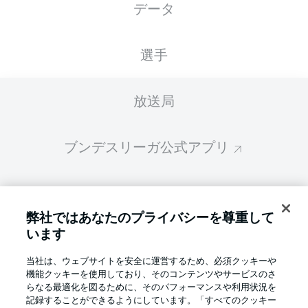
データ
スターティングメンバーは試合開始の 60分前
に公開されます
選手
放送局
ブンデスリーガ公式アプリ
ファンタジー・マネジャー
弊社ではあなたのプライバシーを尊重して
います
BUNDESLIGA-GROUP
当社は、ウェブサイトを安全に運営するため、必須クッキーや
機能クッキーを使用しており、そのコンテンツやサービスのさ
言語をお選びください
らなる最適化を図るために、そのパフォーマンスや利用状況を
Display Mode
日本語
記録することができるようにしています。「すべてのクッキー