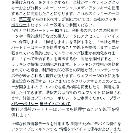
を受け入れる」をクリックすると、当社がマーケティングクッ
キーおよび分析クッキー、ソーシャルメディアクッキーを使用
することに同意したことになります。これらのクッキーの一部
は、
第三者
からのものです。詳細については、当社の
クッキー
ログイン
ポリシー
またはクッキー設定をご参照ください。
当社と当社のパートナー
61
社は、利用者のデバイスの閲覧デ
ータや一意的識別子などの個人データにアクセスし、デバイス
上に保存します。「同意します」を選択すると、「当社と当社
パートナーはデータを処理することで以下を提供します」に記
載されている目的に対してトラッキング技術が有効化されま
Football as it's meant to be
す。「すべて拒否する」を選択するか、同意を撤回すると、ト
ラッキング技術は無効化されます。トラッキング技術が無効化
されている場合、利用者の関心事との関連が低いコンテンツや
広告が表示される可能性があります。ウェブページの下にある
優先設定を管理する リンクまたは をクリックするとこのメニュ
BUNDESLIGA APP
ーが開きますので、いつでも選択内容を変更したり、同意を撤
回したりできます。選択内容は当社の ウェブサイト に反映され
ます。詳細はプライバシーポリシーをご参照ください。
プライ
バシーポリシー
当サイトについて
弊社と弊社パートナーはデータを処理することで以下を提
供します:
Official Partners
正確な位置情報データを利用する. 識別のためにデバイス特性を
アクティブにスキャンする. 情報をデバイスに保存および／また