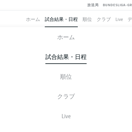
放送局
BUNDESLIGA-G
ホーム
試合結果・日程
順位
クラブ
Live
MAGDEBURG
-
NUREMBERG
ホーム
試合結果・日程
順位
ライブ
スターティングメンバー
データ
順
クラブ
Live
後ほどご確認ください