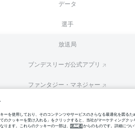
データ
スターティングメンバーは試合開始の 60分前に公開されます
選手
放送局
ブンデスリーガ公式アプリ
ファンタジー・マネジャー
す
BUNDESLIGA-GROUP
プライ
キーを使用しており、そのコンテンツやサービスのさらなる最適化を図るた
利用条
てのクッキーを受け入れる」をクリックすると、当社がマーケティングクッ
BUNDESLIGA APP
なります。これらのクッキーの一部は、
第三者
からのものです。詳細につい
求人