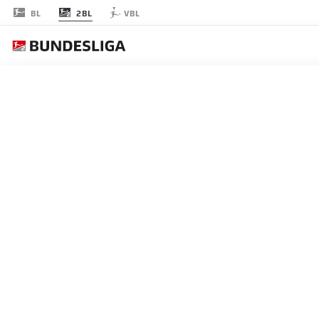
2BL
BL
VBL
節 15