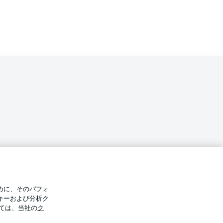
バシー・ポリシー
優先設定を管理する
めに、そのパフォ
件
放送局
キーおよび分析ク
ては、当社の
ク
Display Mode
選手