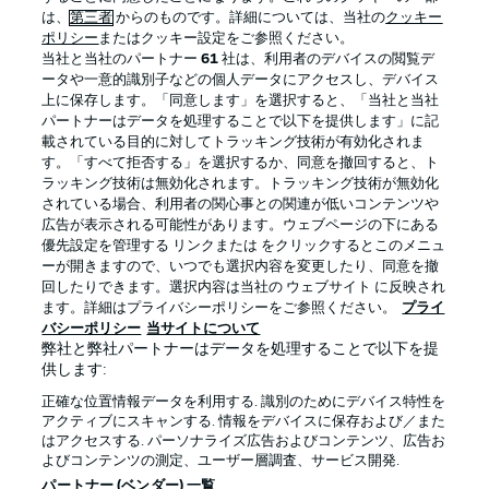
は、
第三者
からのものです。詳細については、当社の
クッキー
ポリシー
またはクッキー設定をご参照ください。
当社と当社のパートナー
61
社は、利用者のデバイスの閲覧デ
ータや一意的識別子などの個人データにアクセスし、デバイス
上に保存します。「同意します」を選択すると、「当社と当社
パートナーはデータを処理することで以下を提供します」に記
載されている目的に対してトラッキング技術が有効化されま
す。「すべて拒否する」を選択するか、同意を撤回すると、ト
ラッキング技術は無効化されます。トラッキング技術が無効化
されている場合、利用者の関心事との関連が低いコンテンツや
広告が表示される可能性があります。ウェブページの下にある
プライバシー・ポリシー
優先設定を管理する
優先設定を管理する リンクまたは をクリックするとこのメニュ
利用条件
放送局
ーが開きますので、いつでも選択内容を変更したり、同意を撤
回したりできます。選択内容は当社の ウェブサイト に反映され
求人
選手
ます。詳細はプライバシーポリシーをご参照ください。
プライ
バシーポリシー
当サイトについて
当サイトについて
弊社と弊社パートナーはデータを処理することで以下を提
供します:
正確な位置情報データを利用する. 識別のためにデバイス特性を
アクティブにスキャンする. 情報をデバイスに保存および／また
はアクセスする. パーソナライズ広告およびコンテンツ、広告お
よびコンテンツの測定、ユーザー層調査、サービス開発.
© 2026 Bundesliga-Gruppe GmbH
パートナー (ベンダー) 一覧