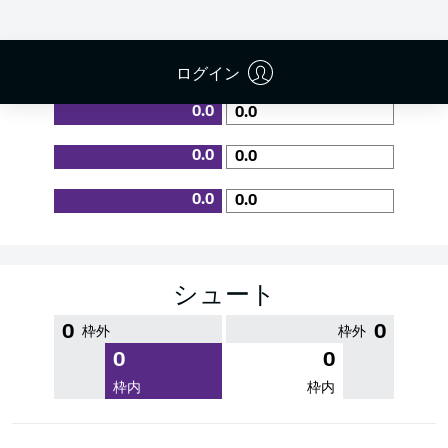
PASS EFFICIENCY
ログイン
0.0
0.0
0.0
0.0
0.0
0.0
シュート
0
0
枠外
枠外
0
0
枠内
枠内