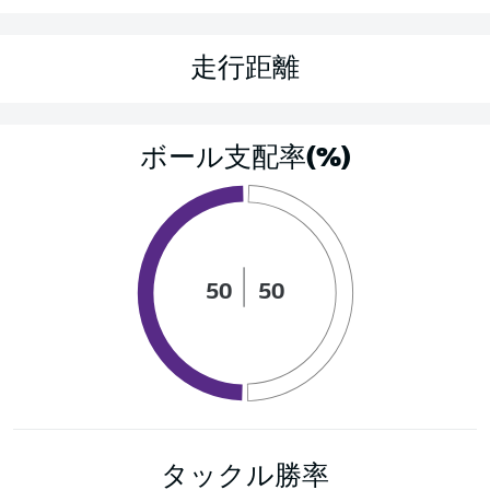
走行距離
ボール支配率(%)
50
50
タックル勝率