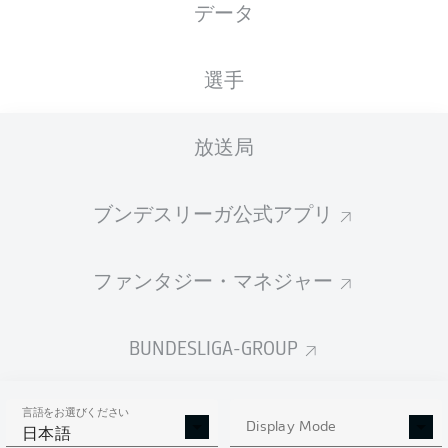
データ
XGOALS
選手
放送局
ブンデスリーガ公式アプリ
ファンタジー・マネジャー
Goals
BUNDESLIGA-GROUP
PASSES COMPLETED
言語をお選びください
0
0
Display Mode
日本語
成功率
0 %
0 %