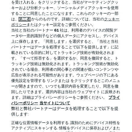
を受け入れる」をクリックすると、当社がマーケティングクッ
キーおよび分析クッキー、ソーシャルメディアクッキーを使用
することに同意したことになります。これらのクッキーの一部
は、
第三者
からのものです。詳細については、当社の
クッキー
ログイン
ポリシー
またはクッキー設定をご参照ください。
当社と当社のパートナー
61
社は、利用者のデバイスの閲覧デ
ータや一意的識別子などの個人データにアクセスし、デバイス
上に保存します。「同意します」を選択すると、「当社と当社
パートナーはデータを処理することで以下を提供します」に記
載されている目的に対してトラッキング技術が有効化されま
Football as it's meant to be
す。「すべて拒否する」を選択するか、同意を撤回すると、ト
ラッキング技術は無効化されます。トラッキング技術が無効化
されている場合、利用者の関心事との関連が低いコンテンツや
広告が表示される可能性があります。ウェブページの下にある
優先設定を管理する リンクまたは をクリックするとこのメニュ
BUNDESLIGA APP
ーが開きますので、いつでも選択内容を変更したり、同意を撤
回したりできます。選択内容は当社の ウェブサイト に反映され
ます。詳細はプライバシーポリシーをご参照ください。
プライ
バシーポリシー
当サイトについて
弊社と弊社パートナーはデータを処理することで以下を提
供します:
Official Partners
正確な位置情報データを利用する. 識別のためにデバイス特性を
アクティブにスキャンする. 情報をデバイスに保存および／また