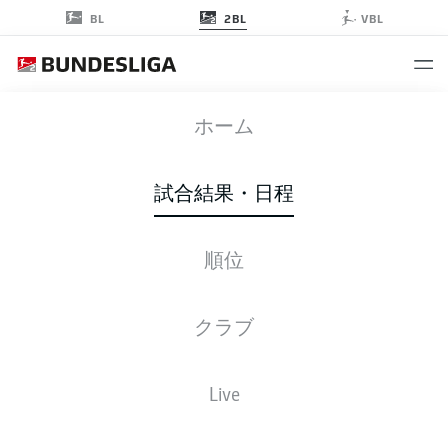
2BL
BL
VBL
KSV
-
FCK
ホーム
試合結果・日程
順位
ライブ
スターティングメンバー
データ
順位
クラブ
Live
後ほどご確認ください