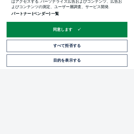
はアクセスする. パーソナライズ広告およびコンテンツ、広告お
よびコンテンツの測定、ユーザー層調査、サービス開発.
パートナー (ベンダー) 一覧
同意します
すべて拒否する
プライバシー・ポリシー
優先設定を管理する
目的を表示する
チケット
利用条件
放送局
求人
選手
当サイトについて
© 2026 Bundesliga-Gruppe GmbH