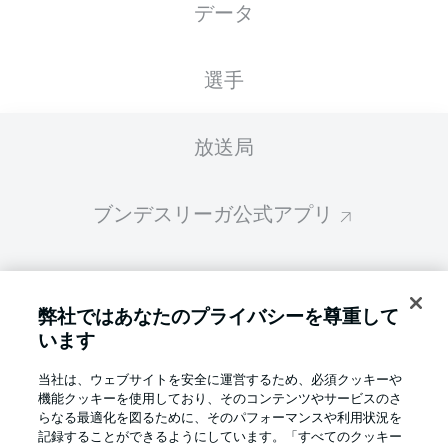
データ
スターティングメンバーは試合開始の 60分前
に公開されます
選手
放送局
ブンデスリーガ公式アプリ
ファンタジー・マネジャー
弊社ではあなたのプライバシーを尊重して
います
BUNDESLIGA-GROUP
当社は、ウェブサイトを安全に運営するため、必須クッキーや
機能クッキーを使用しており、そのコンテンツやサービスのさ
言語をお選びください
らなる最適化を図るために、そのパフォーマンスや利用状況を
Display Mode
日本語
記録することができるようにしています。「すべてのクッキー