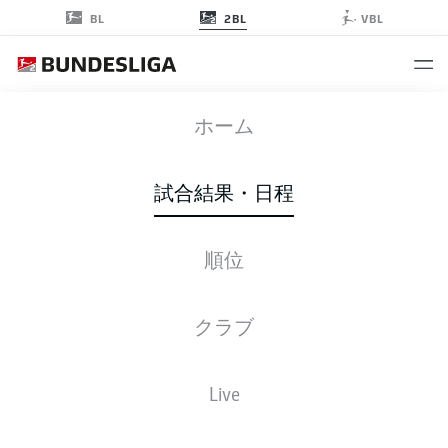
2BL
BL
VBL
EBS
-
FCE
ホーム
試合結果・日程
順位
ライブ
スターティングメンバー
データ
順位
クラブ
Live
後ほどご確認ください