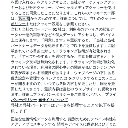
を受け入れる」をクリックすると、当社がマーケティングクッ
キーおよび分析クッキー、ソーシャルメディアクッキーを使用
することに同意したことになります。これらのクッキーの一部
は、
第三者
からのものです。詳細については、当社の
クッキー
ログイン
ポリシー
またはクッキー設定をご参照ください。
当社と当社のパートナー
61
社は、利用者のデバイスの閲覧デ
ータや一意的識別子などの個人データにアクセスし、デバイス
上に保存します。「同意します」を選択すると、「当社と当社
パートナーはデータを処理することで以下を提供します」に記
載されている目的に対してトラッキング技術が有効化されま
Football as it's meant to be
す。「すべて拒否する」を選択するか、同意を撤回すると、ト
ラッキング技術は無効化されます。トラッキング技術が無効化
されている場合、利用者の関心事との関連が低いコンテンツや
広告が表示される可能性があります。ウェブページの下にある
優先設定を管理する リンクまたは をクリックするとこのメニュ
BUNDESLIGA APP
ーが開きますので、いつでも選択内容を変更したり、同意を撤
回したりできます。選択内容は当社の ウェブサイト に反映され
ます。詳細はプライバシーポリシーをご参照ください。
プライ
バシーポリシー
当サイトについて
弊社と弊社パートナーはデータを処理することで以下を提
供します:
Official Partners
正確な位置情報データを利用する. 識別のためにデバイス特性を
アクティブにスキャンする. 情報をデバイスに保存および／また