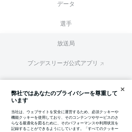
データ
スターティングメンバーは試合開始の 60分前
に公開されます
選手
放送局
ブンデスリーガ公式アプリ
ファンタジー・マネジャー
弊社ではあなたのプライバシーを尊重して
います
BUNDESLIGA-GROUP
当社は、ウェブサイトを安全に運営するため、必須クッキーや
機能クッキーを使用しており、そのコンテンツやサービスのさ
言語をお選びください
らなる最適化を図るために、そのパフォーマンスや利用状況を
Display Mode
日本語
記録することができるようにしています。「すべてのクッキー