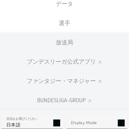
データ
LEAG Energie Stadion
選手
放送局
広告
ブンデスリーガ公式アプリ
Hello and welcome!
ファンタジー・マネジャー
Welcome along and thanks for joining us for build-up
and live coverage of this Matchday 10 fixture between
FC Energie Cottbus and VfL Bochum 1848.
BUNDESLIGA-GROUP
言語をお選びください
Display Mode
日本語