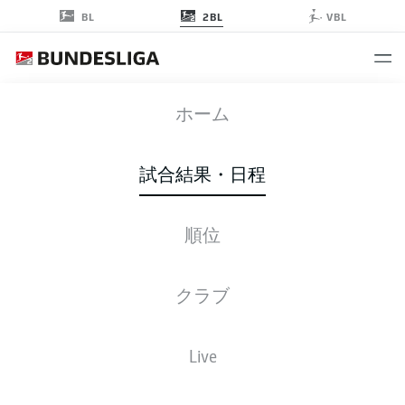
2BL
BL
VBL
FCE
-
BOC
ホーム
試合結果・日程
順位
ライブ
スターティングメンバー
データ
順位
クラブ
Live
金, 30.10.2026 - 日, 01.11.2026
この試合日程はスケジュールが確定していません。。