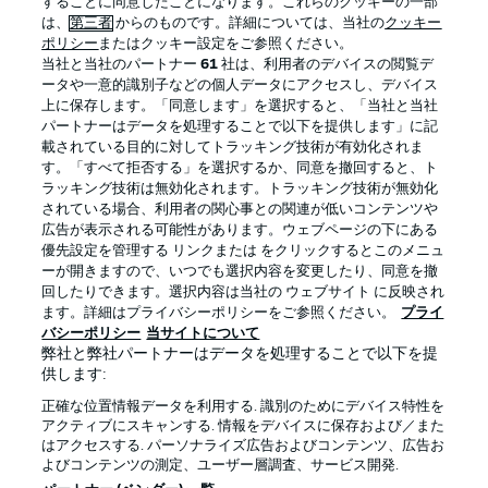
することに同意したことになります。これらのクッキーの一部
は、
第三者
からのものです。詳細については、当社の
クッキー
ポリシー
またはクッキー設定をご参照ください。
当社と当社のパートナー
61
社は、利用者のデバイスの閲覧デ
BUNDESLIGA APP
ータや一意的識別子などの個人データにアクセスし、デバイス
上に保存します。「同意します」を選択すると、「当社と当社
パートナーはデータを処理することで以下を提供します」に記
載されている目的に対してトラッキング技術が有効化されま
す。「すべて拒否する」を選択するか、同意を撤回すると、ト
ラッキング技術は無効化されます。トラッキング技術が無効化
Official Partners
されている場合、利用者の関心事との関連が低いコンテンツや
広告が表示される可能性があります。ウェブページの下にある
優先設定を管理する リンクまたは をクリックするとこのメニュ
ーが開きますので、いつでも選択内容を変更したり、同意を撤
回したりできます。選択内容は当社の ウェブサイト に反映され
ます。詳細はプライバシーポリシーをご参照ください。
プライ
バシーポリシー
当サイトについて
弊社と弊社パートナーはデータを処理することで以下を提
供します:
正確な位置情報データを利用する. 識別のためにデバイス特性を
アクティブにスキャンする. 情報をデバイスに保存および／また
はアクセスする. パーソナライズ広告およびコンテンツ、広告お
プライバシー・ポリシー
優先設定を管理する
よびコンテンツの測定、ユーザー層調査、サービス開発.