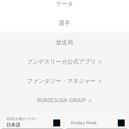
データ
XGOALS
選手
1.98
放送局
1
1
ブンデスリーガ公式アプリ
0.69
ファンタジー・マネジャー
Goals
BUNDESLIGA-GROUP
PASSES COMPLETED
言語をお選びください
318
632
Display Mode
日本語
成功率
87 %
79 %