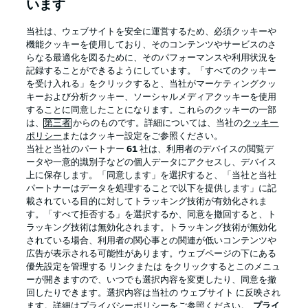
います
BUNDESLIGA APP
当社は、ウェブサイトを安全に運営するため、必須クッキーや
機能クッキーを使用しており、そのコンテンツやサービスのさ
らなる最適化を図るために、そのパフォーマンスや利用状況を
記録することができるようにしています。「すべてのクッキー
を受け入れる」をクリックすると、当社がマーケティングクッ
Official Partners
キーおよび分析クッキー、ソーシャルメディアクッキーを使用
することに同意したことになります。これらのクッキーの一部
は、
第三者
からのものです。詳細については、当社の
クッキー
ポリシー
またはクッキー設定をご参照ください。
当社と当社のパートナー
61
社は、利用者のデバイスの閲覧デ
ータや一意的識別子などの個人データにアクセスし、デバイス
上に保存します。「同意します」を選択すると、「当社と当社
パートナーはデータを処理することで以下を提供します」に記
載されている目的に対してトラッキング技術が有効化されま
す。「すべて拒否する」を選択するか、同意を撤回すると、ト
ラッキング技術は無効化されます。トラッキング技術が無効化
されている場合、利用者の関心事との関連が低いコンテンツや
広告が表示される可能性があります。ウェブページの下にある
プライバシー・ポリシー
優先設定を管理する
優先設定を管理する リンクまたは をクリックするとこのメニュ
利用条件
放送局
ーが開きますので、いつでも選択内容を変更したり、同意を撤
回したりできます。選択内容は当社の ウェブサイト に反映され
求人
選手
ます。詳細はプライバシーポリシーをご参照ください。
プライ