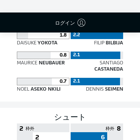
PASS EFFICIENCY
ログイン
2.2
1.8
DAISUKE
YOKOTA
FILIP
BILBIJA
2.1
0.8
MAURICE
NEUBAUER
SANTIAGO
CASTANEDA
2.1
0.7
NOEL
ASEKO NKILI
DENNIS
SEIMEN
シュート
2
8
枠外
枠外
2
6