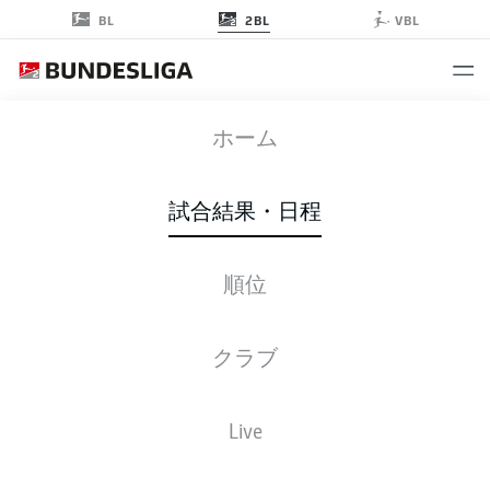
2BL
BL
VBL
H96
-
SCP
ホーム
H96
SCP
1
1
試合結果・日程
順位
ライブ
スターティングメンバー
データ
順位
クラブ
Live