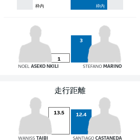
枠内
枠内
3
1
NOEL
ASEKO NKILI
STEFANO
MARINO
走行距離
13.5
12.4
WANISS
TAIBI
SANTIAGO
CASTANEDA