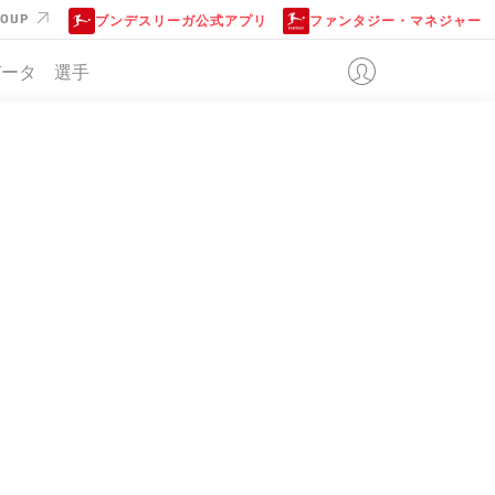
ROUP
ブンデスリーガ公式アプリ
ファンタジー・マネジャー
データ
選手
ER
位
+/-
点