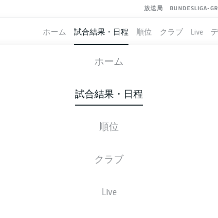
放送局
BUNDESLIGA-G
ホーム
試合結果・日程
順位
クラブ
Live
DARMSTADT
-
GREUTHER FÜRTH
ホーム
SVD
SGF
4
2
試合結果・日程
順位
ライブ
スターティングメンバー
データ
順
クラブ
勝-分-敗
得点
Live