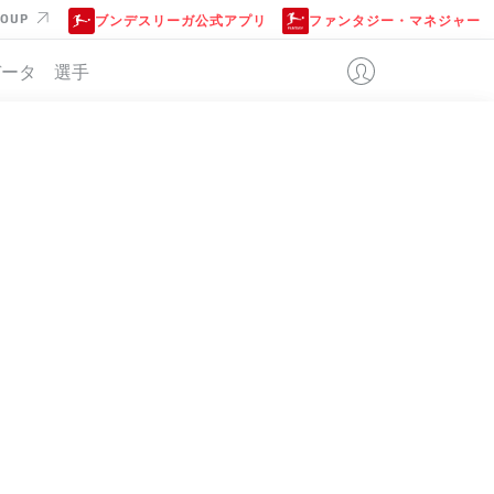
ROUP
ブンデスリーガ公式アプリ
ファンタジー・マネジャー
データ
選手
位
+/-
点