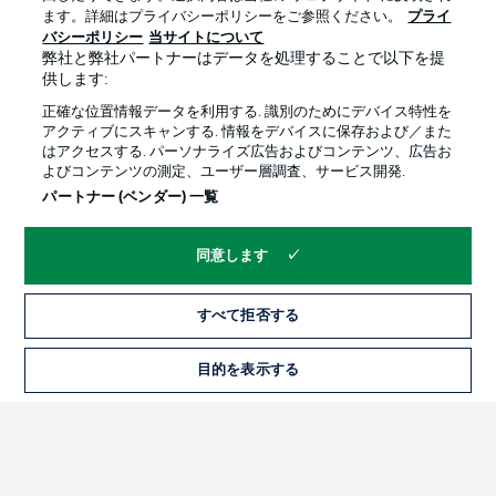
ます。詳細はプライバシーポリシーをご参照ください。
プライ
バシーポリシー
当サイトについて
弊社と弊社パートナーはデータを処理することで以下を提
供します:
プライバシー・ポリシー
優先設定を管理する
正確な位置情報データを利用する. 識別のためにデバイス特性を
利用条件
放送局
アクティブにスキャンする. 情報をデバイスに保存および／また
はアクセスする. パーソナライズ広告およびコンテンツ、広告お
求人
選手
よびコンテンツの測定、ユーザー層調査、サービス開発.
当サイトについて
パートナー (ベンダー) 一覧
同意します
すべて拒否する
© 2026 Bundesliga-Gruppe GmbH
目的を表示する
言語をお選びください
日本語
Display Mode