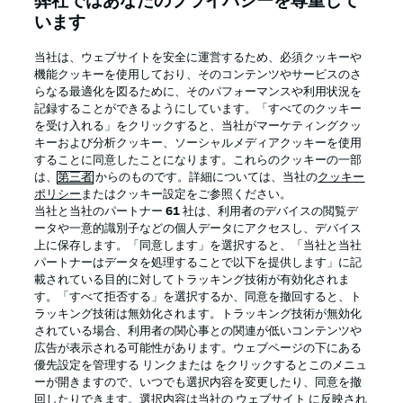
弊社ではあなたのプライバシーを尊重して
います
当社は、ウェブサイトを安全に運営するため、必須クッキーや
機能クッキーを使用しており、そのコンテンツやサービスのさ
Football as it's meant to be
らなる最適化を図るために、そのパフォーマンスや利用状況を
記録することができるようにしています。「すべてのクッキー
を受け入れる」をクリックすると、当社がマーケティングクッ
キーおよび分析クッキー、ソーシャルメディアクッキーを使用
することに同意したことになります。これらのクッキーの一部
BUNDESLIGA APP
は、
第三者
からのものです。詳細については、当社の
クッキー
ポリシー
またはクッキー設定をご参照ください。
当社と当社のパートナー
61
社は、利用者のデバイスの閲覧デ
ータや一意的識別子などの個人データにアクセスし、デバイス
上に保存します。「同意します」を選択すると、「当社と当社
パートナーはデータを処理することで以下を提供します」に記
Official Partners
載されている目的に対してトラッキング技術が有効化されま
す。「すべて拒否する」を選択するか、同意を撤回すると、ト
ラッキング技術は無効化されます。トラッキング技術が無効化
されている場合、利用者の関心事との関連が低いコンテンツや
広告が表示される可能性があります。ウェブページの下にある
優先設定を管理する リンクまたは をクリックするとこのメニュ
ーが開きますので、いつでも選択内容を変更したり、同意を撤
回したりできます。選択内容は当社の ウェブサイト に反映され