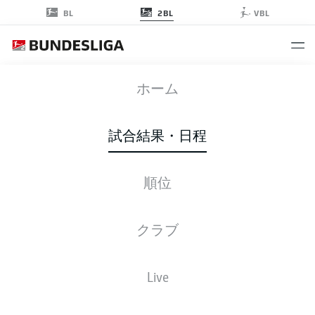
2BL
BL
VBL
S04
-
BSC
ホーム
S04
BSC
2
2
試合結果・日程
順位
ライブ
スターティングメンバー
データ
順位
クラブ
試合
勝-分-敗
得点
+/-
点
Live