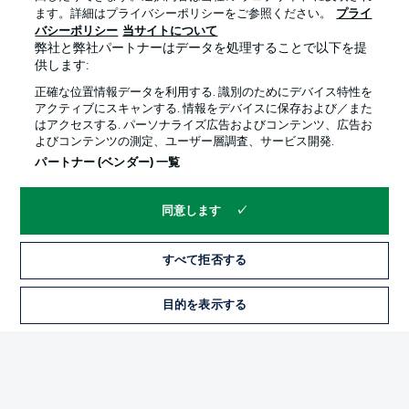
ます。詳細はプライバシーポリシーをご参照ください。
プライ
バシーポリシー
当サイトについて
弊社と弊社パートナーはデータを処理することで以下を提
供します:
プライバシー・ポリシー
優先設定を管理する
正確な位置情報データを利用する. 識別のためにデバイス特性を
利用条件
放送局
アクティブにスキャンする. 情報をデバイスに保存および／また
はアクセスする. パーソナライズ広告およびコンテンツ、広告お
求人
選手
よびコンテンツの測定、ユーザー層調査、サービス開発.
当サイトについて
パートナー (ベンダー) 一覧
同意します
すべて拒否する
© 2026 Bundesliga-Gruppe GmbH
目的を表示する
言語をお選びください
日本語
Display Mode