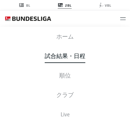
2BL
BL
VBL
FCM
-
KSC
ホーム
FCM
KSC
2
2
試合結果・日程
順位
ライブ
スターティングメンバー
データ
順位
クラブ
試合
勝-分-敗
得点
+/-
点
Live