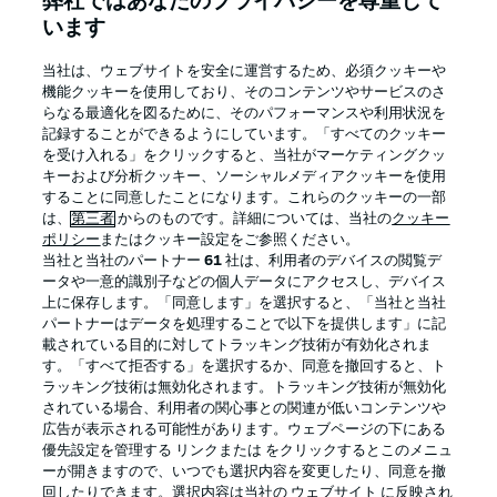
弊社ではあなたのプライバシーを尊重して
います
当社は、ウェブサイトを安全に運営するため、必須クッキーや
機能クッキーを使用しており、そのコンテンツやサービスのさ
Football as it's meant to be
らなる最適化を図るために、そのパフォーマンスや利用状況を
記録することができるようにしています。「すべてのクッキー
を受け入れる」をクリックすると、当社がマーケティングクッ
キーおよび分析クッキー、ソーシャルメディアクッキーを使用
することに同意したことになります。これらのクッキーの一部
BUNDESLIGA APP
は、
第三者
からのものです。詳細については、当社の
クッキー
ポリシー
またはクッキー設定をご参照ください。
当社と当社のパートナー
61
社は、利用者のデバイスの閲覧デ
ータや一意的識別子などの個人データにアクセスし、デバイス
上に保存します。「同意します」を選択すると、「当社と当社
パートナーはデータを処理することで以下を提供します」に記
Official Partners
載されている目的に対してトラッキング技術が有効化されま
す。「すべて拒否する」を選択するか、同意を撤回すると、ト
ラッキング技術は無効化されます。トラッキング技術が無効化
されている場合、利用者の関心事との関連が低いコンテンツや
広告が表示される可能性があります。ウェブページの下にある
優先設定を管理する リンクまたは をクリックするとこのメニュ
ーが開きますので、いつでも選択内容を変更したり、同意を撤
回したりできます。選択内容は当社の ウェブサイト に反映され