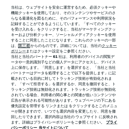
BUNDESLIGA APP
当社は、ウェブサイトを安全に運営するため、必須クッキーや
機能クッキーを使用しており、そのコンテンツやサービスのさ
らなる最適化を図るために、そのパフォーマンスや利用状況を
記録することができるようにしています。「すべてのクッキー
を受け入れる」をクリックすると、当社がマーケティングクッ
Official Partners
キーおよび分析クッキー、ソーシャルメディアクッキーを使用
することに同意したことになります。これらのクッキーの一部
は、
第三者
からのものです。詳細については、当社の
クッキー
ポリシー
またはクッキー設定をご参照ください。
当社と当社のパートナー
61
社は、利用者のデバイスの閲覧デ
ータや一意的識別子などの個人データにアクセスし、デバイス
上に保存します。「同意します」を選択すると、「当社と当社
パートナーはデータを処理することで以下を提供します」に記
載されている目的に対してトラッキング技術が有効化されま
す。「すべて拒否する」を選択するか、同意を撤回すると、ト
ラッキング技術は無効化されます。トラッキング技術が無効化
されている場合、利用者の関心事との関連が低いコンテンツや
広告が表示される可能性があります。ウェブページの下にある
プライバシー・ポリシー
優先設定を管理する
優先設定を管理する リンクまたは をクリックするとこのメニュ
利用条件
放送局
ーが開きますので、いつでも選択内容を変更したり、同意を撤
回したりできます。選択内容は当社の ウェブサイト に反映され
求人
選手
ます。詳細はプライバシーポリシーをご参照ください。
プライ
バシーポリシー
当サイトについて
当サイトについて