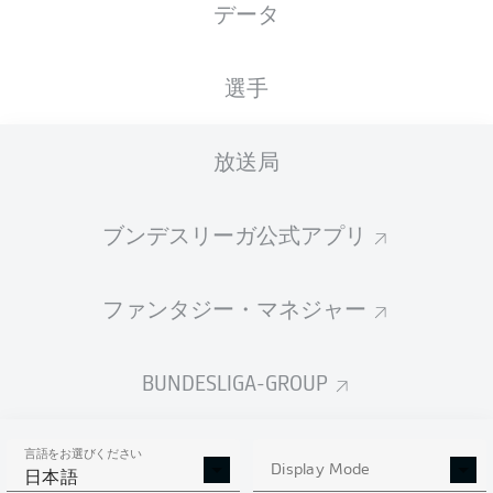
データ
XGOALS
選手
3
放送局
2.07
ブンデスリーガ公式アプリ
1
0.75
ファンタジー・マネジャー
Goals
BUNDESLIGA-GROUP
PASSES COMPLETED
言語をお選びください
347
423
Display Mode
日本語
成功率
78 %
83 %