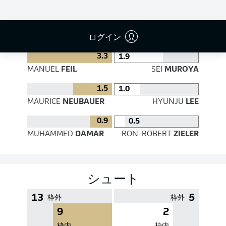
PASS EFFICIENCY
ログイン
3.3
1.9
MANUEL
FEIL
SEI
MUROYA
1.5
1.0
MAURICE
NEUBAUER
HYUNJU
LEE
0.9
0.5
MUHAMMED
DAMAR
RON-ROBERT
ZIELER
シュート
13
5
枠外
枠外
9
2