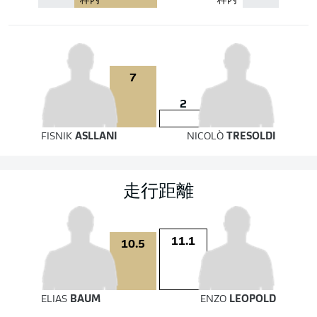
枠内
枠内
7
2
FISNIK
ASLLANI
NICOLÒ
TRESOLDI
走行距離
11.1
10.5
ELIAS
BAUM
ENZO
LEOPOLD