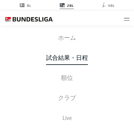
2BL
BL
VBL
ELV
-
H96
ホーム
ELV
H96
3
1
試合結果・日程
順位
ライブ
スターティングメンバー
データ
順位
クラブ
Live