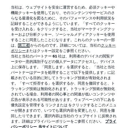
BUNDESLIGA APP
当社は、ウェブサイトを安全に運営するため、必須クッキーや
機能クッキーを使用しており、そのコンテンツやサービスのさ
らなる最適化を図るために、そのパフォーマンスや利用状況を
記録することができるようにしています。「すべてのクッキー
を受け入れる」をクリックすると、当社がマーケティングクッ
Official Partners
キーおよび分析クッキー、ソーシャルメディアクッキーを使用
することに同意したことになります。これらのクッキーの一部
は、
第三者
からのものです。詳細については、当社の
クッキー
ポリシー
またはクッキー設定をご参照ください。
当社と当社のパートナー
61
社は、利用者のデバイスの閲覧デ
ータや一意的識別子などの個人データにアクセスし、デバイス
上に保存します。「同意します」を選択すると、「当社と当社
パートナーはデータを処理することで以下を提供します」に記
載されている目的に対してトラッキング技術が有効化されま
す。「すべて拒否する」を選択するか、同意を撤回すると、ト
ラッキング技術は無効化されます。トラッキング技術が無効化
されている場合、利用者の関心事との関連が低いコンテンツや
広告が表示される可能性があります。ウェブページの下にある
プライバシー・ポリシー
優先設定を管理する
優先設定を管理する リンクまたは をクリックするとこのメニュ
利用条件
放送局
ーが開きますので、いつでも選択内容を変更したり、同意を撤
回したりできます。選択内容は当社の ウェブサイト に反映され
求人
選手
ます。詳細はプライバシーポリシーをご参照ください。
プライ
バシーポリシー
当サイトについて
当サイトについて