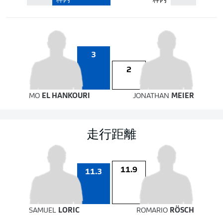
枠内
枠内
3
2
MO
EL HANKOURI
JONATHAN
MEIER
走行距離
11.9
11.3
SAMUEL
LORIC
ROMARIO
RÖSCH