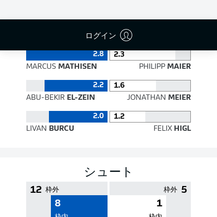
PASS EFFICIENCY
ログイン
2.8
2.3
MARCUS
MATHISEN
PHILIPP
MAIER
2.2
1.6
ABU-BEKIR
EL-ZEIN
JONATHAN
MEIER
2.0
1.2
LIVAN
BURCU
FELIX
HIGL
シュート
12
5
枠外
枠外
8
1