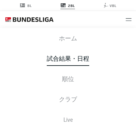
2BL
BL
VBL
FCM
-
ULM
ホーム
FCM
ULM
0
0
試合結果・日程
順位
ライブ
スターティングメンバー
データ
順位
クラブ
Live