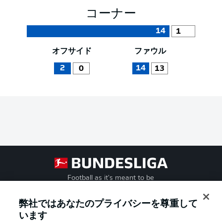
コーナー
14
1
オフサイド
ファウル
2
14
0
13
Football as it's meant to be
弊社ではあなたのプライバシーを尊重して
います