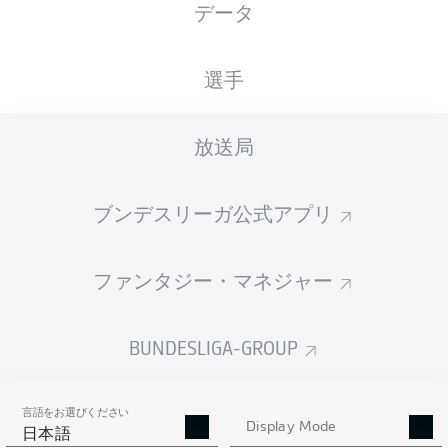
データ
XGOALS
選手
1.36
放送局
ブンデスリーガ公式アプリ
0.45
ファンタジー・マネジャー
0
0
Goals
BUNDESLIGA-GROUP
PASSES COMPLETED
言語をお選びください
408
240
Display Mode
日本語
成功率
84 %
76 %