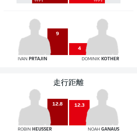
枠内
枠内
9
4
IVAN
PRTAJIN
DOMINIK
KOTHER
走行距離
12.8
12.3
ROBIN
HEUSSER
NOAH
GANAUS