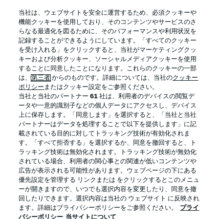
BUNDESLIGA APP
当社は、ウェブサイトを安全に運営するため、必須クッキーや
機能クッキーを使用しており、そのコンテンツやサービスのさ
らなる最適化を図るために、そのパフォーマンスや利用状況を
記録することができるようにしています。「すべてのクッキー
を受け入れる」をクリックすると、当社がマーケティングクッ
Official Partners
キーおよび分析クッキー、ソーシャルメディアクッキーを使用
することに同意したことになります。これらのクッキーの一部
は、
第三者
からのものです。詳細については、当社の
クッキー
ポリシー
またはクッキー設定をご参照ください。
当社と当社のパートナー
61
社は、利用者のデバイスの閲覧デ
ータや一意的識別子などの個人データにアクセスし、デバイス
上に保存します。「同意します」を選択すると、「当社と当社
パートナーはデータを処理することで以下を提供します」に記
載されている目的に対してトラッキング技術が有効化されま
す。「すべて拒否する」を選択するか、同意を撤回すると、ト
ラッキング技術は無効化されます。トラッキング技術が無効化
されている場合、利用者の関心事との関連が低いコンテンツや
広告が表示される可能性があります。ウェブページの下にある
プライバシー・ポリシー
優先設定を管理する
優先設定を管理する リンクまたは をクリックするとこのメニュ
利用条件
放送局
ーが開きますので、いつでも選択内容を変更したり、同意を撤
回したりできます。選択内容は当社の ウェブサイト に反映され
求人
選手
ます。詳細はプライバシーポリシーをご参照ください。
プライ
バシーポリシー
当サイトについて
当サイトについて