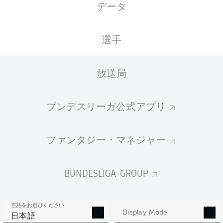
データ
XGOALS
選手
2
放送局
1.72
1.55
1
ブンデスリーガ公式アプリ
ファンタジー・マネジャー
Goals
BUNDESLIGA-GROUP
PASSES COMPLETED
言語をお選びください
519
204
Display Mode
日本語
成功率
82 %
58 %