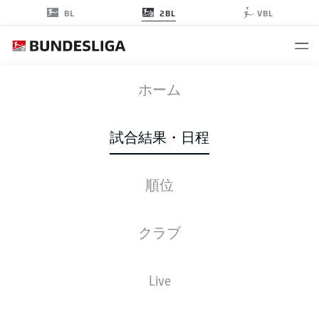
2BL
BL
VBL
WIE
-
REG
ホーム
WIE
REG
1
2
試合結果・日程
WIESBADEN
REGENSBURG
順位
ライブ
スターティングメンバー
データ
順位
クラブ
Live