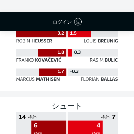
PASS EFFICIENCY
ログイン
3.2
1.5
ROBIN
HEUSSER
LOUIS
BREUNIG
1.8
0.3
FRANKO
KOVAČEVIĆ
RASIM
BULIC
1.7
-0.3
MARCUS
MATHISEN
FLORIAN
BALLAS
シュート
14
7
枠外
枠外
6
4