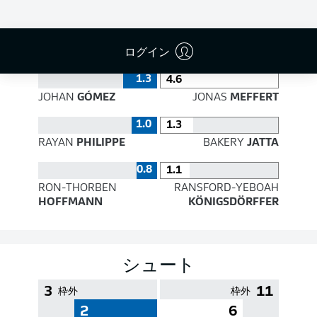
PASS EFFICIENCY
ログイン
1.3
4.6
JOHAN
GÓMEZ
JONAS
MEFFERT
1.0
1.3
RAYAN
PHILIPPE
BAKERY
JATTA
0.8
1.1
RON-THORBEN
RANSFORD-YEBOAH
HOFFMANN
KÖNIGSDÖRFFER
シュート
3
11
枠外
枠外
2
6