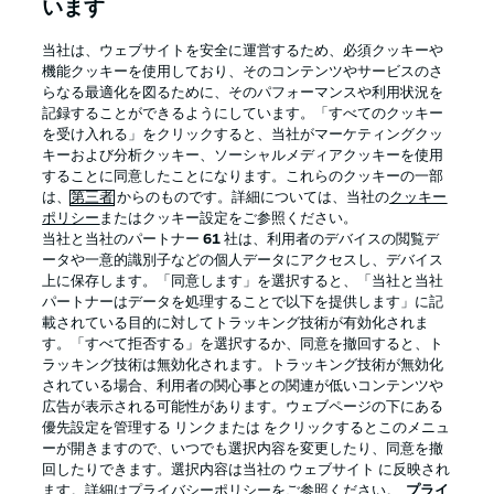
います
BUNDESLIGA APP
当社は、ウェブサイトを安全に運営するため、必須クッキーや
機能クッキーを使用しており、そのコンテンツやサービスのさ
らなる最適化を図るために、そのパフォーマンスや利用状況を
記録することができるようにしています。「すべてのクッキー
を受け入れる」をクリックすると、当社がマーケティングクッ
Official Partners
キーおよび分析クッキー、ソーシャルメディアクッキーを使用
することに同意したことになります。これらのクッキーの一部
は、
第三者
からのものです。詳細については、当社の
クッキー
ポリシー
またはクッキー設定をご参照ください。
当社と当社のパートナー
61
社は、利用者のデバイスの閲覧デ
ータや一意的識別子などの個人データにアクセスし、デバイス
上に保存します。「同意します」を選択すると、「当社と当社
パートナーはデータを処理することで以下を提供します」に記
載されている目的に対してトラッキング技術が有効化されま
す。「すべて拒否する」を選択するか、同意を撤回すると、ト
ラッキング技術は無効化されます。トラッキング技術が無効化
されている場合、利用者の関心事との関連が低いコンテンツや
広告が表示される可能性があります。ウェブページの下にある
プライバシー・ポリシー
優先設定を管理する
優先設定を管理する リンクまたは をクリックするとこのメニュ
利用条件
放送局
ーが開きますので、いつでも選択内容を変更したり、同意を撤
回したりできます。選択内容は当社の ウェブサイト に反映され
求人
選手
ます。詳細はプライバシーポリシーをご参照ください。
プライ