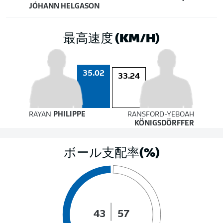
JÓHANN HELGASON
最高速度 (KM/H)
35.02
33.24
RAYAN
PHILIPPE
RANSFORD-YEBOAH
KÖNIGSDÖRFFER
ボール支配率(%)
43
57