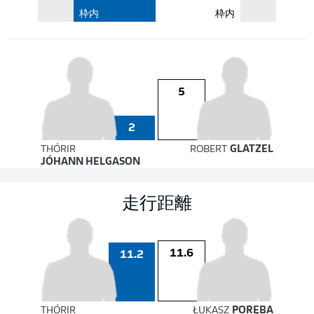
枠内
枠内
5
2
THÓRIR
ROBERT
GLATZEL
JÓHANN HELGASON
走行距離
11.6
11.2
THÓRIR
ŁUKASZ
PORĘBA