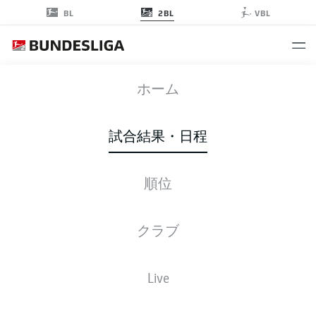
2BL
BL
VBL
EBS
-
HSV
ホーム
EBS
HSV
0
4
試合結果・日程
順位
ライブ
スターティングメンバー
データ
順位
クラブ
Live