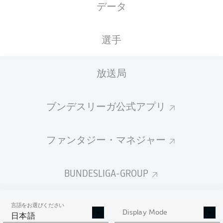
データ
XGOALS
選手
4
3.79
放送局
ブンデスリーガ公式アプリ
0.55
ファンタジー・マネジャー
0
Goals
BUNDESLIGA-GROUP
PASSES COMPLETED
言語をお選びください
343
536
Display Mode
日本語
成功率
79 %
85 %