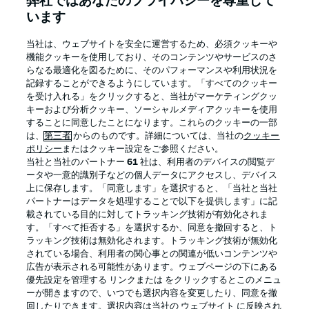
弊社ではあなたのプライバシーを尊重して
います
当社は、ウェブサイトを安全に運営するため、必須クッキーや
機能クッキーを使用しており、そのコンテンツやサービスのさ
Football as it's meant to be
らなる最適化を図るために、そのパフォーマンスや利用状況を
記録することができるようにしています。「すべてのクッキー
を受け入れる」をクリックすると、当社がマーケティングクッ
キーおよび分析クッキー、ソーシャルメディアクッキーを使用
することに同意したことになります。これらのクッキーの一部
BUNDESLIGA APP
は、
第三者
からのものです。詳細については、当社の
クッキー
ポリシー
またはクッキー設定をご参照ください。
当社と当社のパートナー
61
社は、利用者のデバイスの閲覧デ
ータや一意的識別子などの個人データにアクセスし、デバイス
上に保存します。「同意します」を選択すると、「当社と当社
パートナーはデータを処理することで以下を提供します」に記
Official Partners
載されている目的に対してトラッキング技術が有効化されま
す。「すべて拒否する」を選択するか、同意を撤回すると、ト
ラッキング技術は無効化されます。トラッキング技術が無効化
されている場合、利用者の関心事との関連が低いコンテンツや
広告が表示される可能性があります。ウェブページの下にある
優先設定を管理する リンクまたは をクリックするとこのメニュ
ーが開きますので、いつでも選択内容を変更したり、同意を撤
回したりできます。選択内容は当社の ウェブサイト に反映され