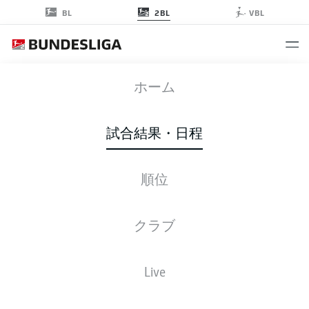
2BL
BL
VBL
SGF
-
HSV
ホーム
SGF
HSV
1
1
試合結果・日程
順位
ライブ
スターティングメンバー
データ
順位
クラブ
試合
勝-分-敗
得点
+/-
点
Live