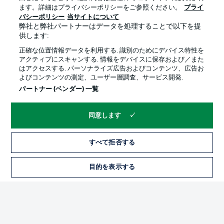
ます。詳細はプライバシーポリシーをご参照ください。
プライ
バシーポリシー
当サイトについて
弊社と弊社パートナーはデータを処理することで以下を提
供します:
プライバシー・ポリシー
優先設定を管理する
正確な位置情報データを利用する. 識別のためにデバイス特性を
利用条件
放送局
アクティブにスキャンする. 情報をデバイスに保存および／また
はアクセスする. パーソナライズ広告およびコンテンツ、広告お
求人
選手
よびコンテンツの測定、ユーザー層調査、サービス開発.
当サイトについて
パートナー (ベンダー) 一覧
同意します
すべて拒否する
© 2026 Bundesliga-Gruppe GmbH
目的を表示する
言語をお選びください
日本語
Display Mode