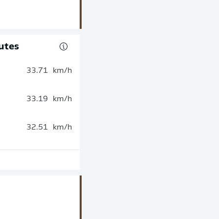
utes
33.71
km/h
33.19
km/h
32.51
km/h