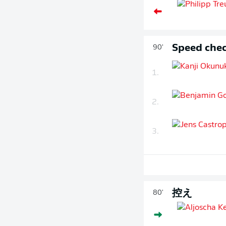
Speed chec
90'
1.
2.
3.
控え
80'