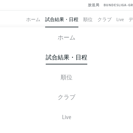
放送局
BUNDESLIGA-G
ホーム
試合結果・日程
順位
クラブ
Live
NUREMBERG
-
ST. PAULI
ホーム
FCN
STP
0
2
試合結果・日程
順位
ライブ
スターティングメンバー
データ
順
クラブ
Live