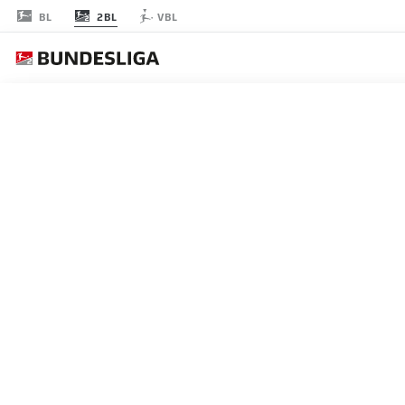
2BL
BL
VBL
節 26