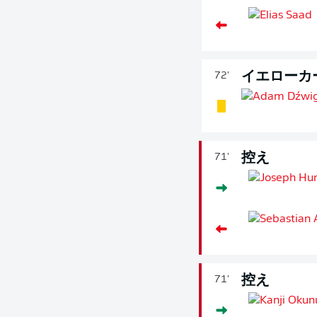
イエローカ
72'
控え
71'
控え
71'