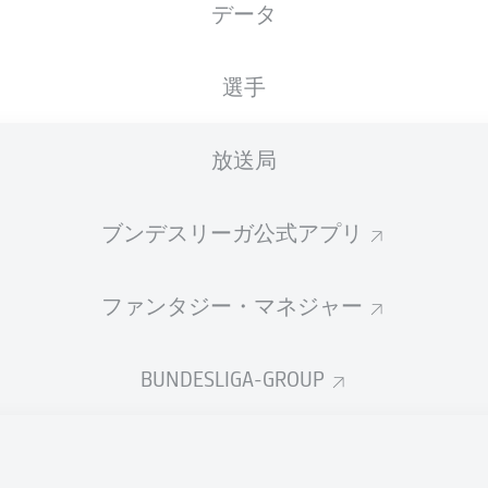
データ
選手
放送局
ブンデスリーガ公式アプリ
ファンタジー・マネジャー
62'
M. Hartel
BUNDESLIGA-GROUP
44'
J. Eggestein
Max-Morlock-Stadion
(45,629 観客)
F. Willenborg