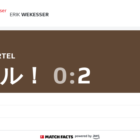
ERIK
WEKESSER
TEL
ル！
0
:
2