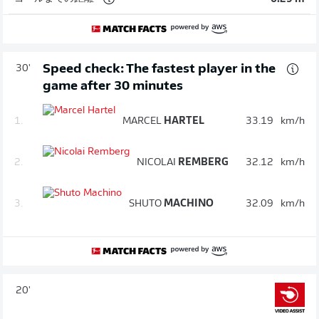
Speed check: The fastest player in the
30'
game after 30 minutes
1.
MARCEL
HARTEL
33.19
km/h
2.
NICOLAI
REMBERG
32.12
km/h
3.
SHUTO
MACHINO
32.09
km/h
20'