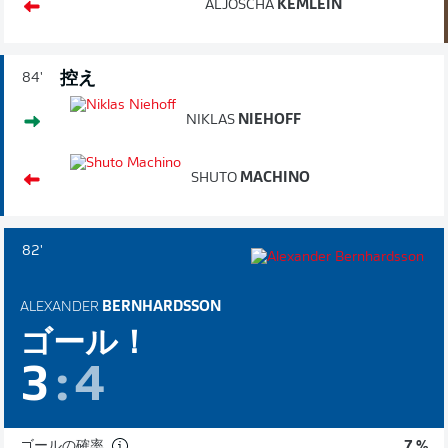
ALJOSCHA
KEMLEIN
控え
84'
NIKLAS
NIEHOFF
SHUTO
MACHINO
82'
ALEXANDER
BERNHARDSSON
ゴール！
3
:
4
ゴールの確率
7 %