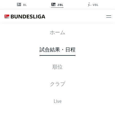
2BL
BL
VBL
KSV
-
STP
ホーム
KSV
STP
3
4
試合結果・日程
順位
ライブ
スターティングメンバー
データ
順位
クラブ
Live