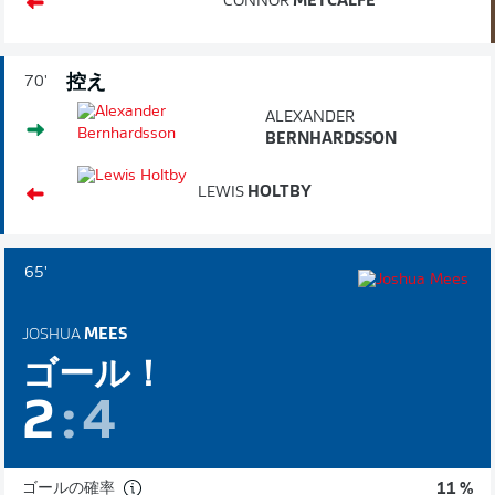
CONNOR
METCALFE
控え
70'
ALEXANDER
BERNHARDSSON
LEWIS
HOLTBY
65'
JOSHUA
MEES
ゴール！
2
:
4
ゴールの確率
11 %