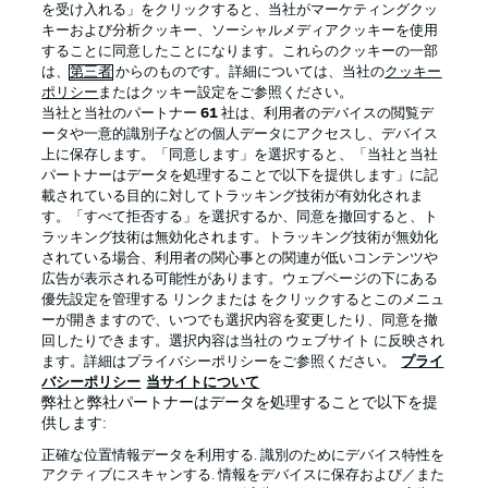
を受け入れる」をクリックすると、当社がマーケティングクッ
Official Partners
キーおよび分析クッキー、ソーシャルメディアクッキーを使用
することに同意したことになります。これらのクッキーの一部
は、
第三者
からのものです。詳細については、当社の
クッキー
ポリシー
またはクッキー設定をご参照ください。
当社と当社のパートナー
61
社は、利用者のデバイスの閲覧デ
ータや一意的識別子などの個人データにアクセスし、デバイス
上に保存します。「同意します」を選択すると、「当社と当社
パートナーはデータを処理することで以下を提供します」に記
載されている目的に対してトラッキング技術が有効化されま
す。「すべて拒否する」を選択するか、同意を撤回すると、ト
ラッキング技術は無効化されます。トラッキング技術が無効化
されている場合、利用者の関心事との関連が低いコンテンツや
広告が表示される可能性があります。ウェブページの下にある
プライバシー・ポリシー
優先設定を管理する
優先設定を管理する リンクまたは をクリックするとこのメニュ
利用条件
放送局
ーが開きますので、いつでも選択内容を変更したり、同意を撤
回したりできます。選択内容は当社の ウェブサイト に反映され
求人
選手
ます。詳細はプライバシーポリシーをご参照ください。
プライ
バシーポリシー
当サイトについて
当サイトについて
弊社と弊社パートナーはデータを処理することで以下を提
供します:
正確な位置情報データを利用する. 識別のためにデバイス特性を
アクティブにスキャンする. 情報をデバイスに保存および／また