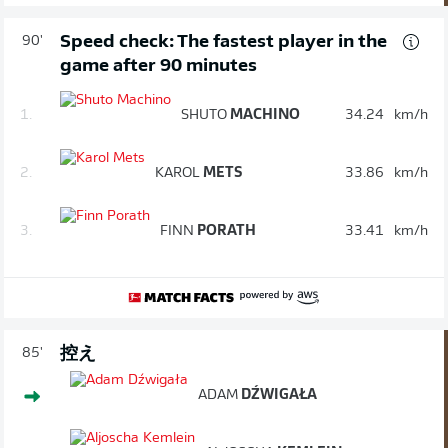
Speed check: The fastest player in the
90'
game after 90 minutes
1.
SHUTO
MACHINO
34.24
km/h
2.
KAROL
METS
33.86
km/h
3.
FINN
PORATH
33.41
km/h
控え
85'
ADAM
DŹWIGAŁA