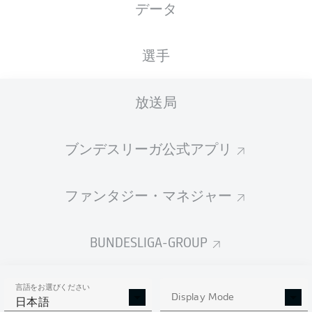
データ
選手
放送局
A. Bernhardsson
82'
J. Mees
65'
ブンデスリーガ公式アプリ
57'
C. Metcalfe
S. Machino
53'
ファンタジー・マネジャー
36'
O. Afolayan
34'
M. Hartel
BUNDESLIGA-GROUP
11'
O. Afolayan
Holstein-Stadion
(売り切れ)
言語をお選びください
D. Jöllenbeck
Display Mode
日本語